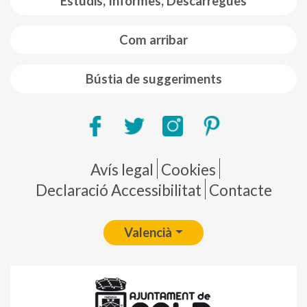
Estudis, Informes, Descàrregues
Com arribar
Bústia de suggeriments
Pie de página
Avís legal
Cookies
Declaració Accessibilitat
Contacte
Valencià