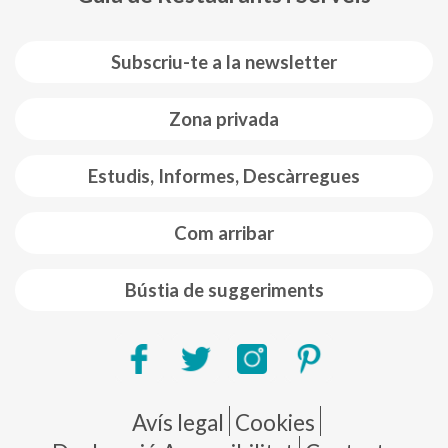
Subscriu-te a la newsletter
Zona privada
Estudis, Informes, Descàrregues
Com arribar
Bústia de suggeriments
Pie de página
Avís legal
Cookies