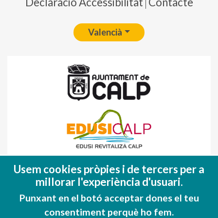
Declaració Accessibilitat
Contacte
Valencià
Fondo Europeo de Desarrollo Regional
Usem cookies pròpies i de tercers per a
(FEDER)
millorar l'experiència d'usuari.
Una manera de hacer EUROPA
Punxant en el botó acceptar dones el teu
consentiment perquè ho fem.