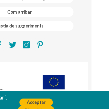
Com arribar
stia de suggeriments
R)
A
ri.
Acceptar