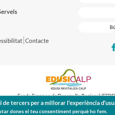
Serveis
Bú
de página
sibilitat
Contacte
Fondo Europeo de Desarrollo Regional (FEDE
Una manera de hacer EUROP
 de tercers per a millorar l'experiència d'usua
ptar dones el teu consentiment perquè ho fem.