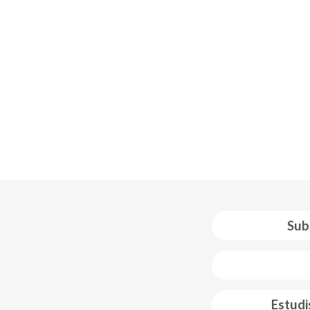
Sub
 web footer
Estudi