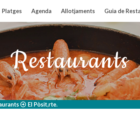
n principal
Platges
Agenda
Allotjaments
Guia de Resta
Restaurants
aurants
El Pòsit,rte.