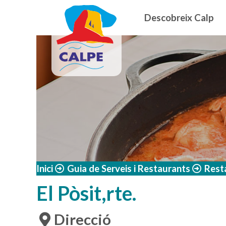
Navegació
Vés al contingut
Descobreix Calp
Inici
Guia de Serveis i Restaurants
Rest
El Pòsit,rte.
Direcció