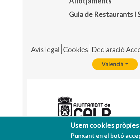
Allotjaments
Guia de Restaurants i 
Pie 
Avís legal
Cookies
Declaració Acces
Valencià
Usem cookies pròpies i
Punxant en el botó acce