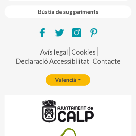
Bústia de suggeriments
Pie de página
Avís legal
Cookies
Declaració Accessibilitat
Contacte
Valencià