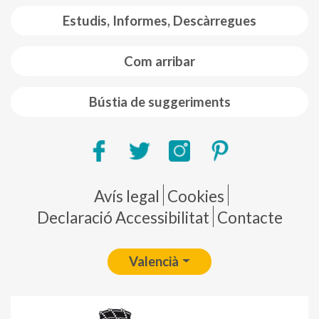
Estudis, Informes, Descàrregues
Com arribar
Bústia de suggeriments
Pie de página
Avís legal
Cookies
Declaració Accessibilitat
Contacte
Valencià