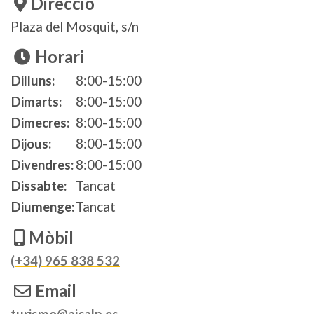
Direcció
Plaza del Mosquit, s/n
Horari
Dia
Time slot
Comentari
Dilluns:
8:00-15:00
Dimarts:
8:00-15:00
Dimecres:
8:00-15:00
Dijous:
8:00-15:00
Divendres:
8:00-15:00
Dissabte:
Tancat
Diumenge:
Tancat
Mòbil
(+34) 965 838 532
Email