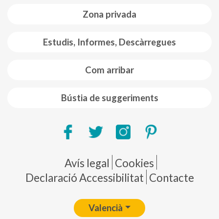
Zona privada
Estudis, Informes, Descàrregues
Com arribar
Bústia de suggeriments
Pie de página
Avís legal
Cookies
Declaració Accessibilitat
Contacte
Valencià