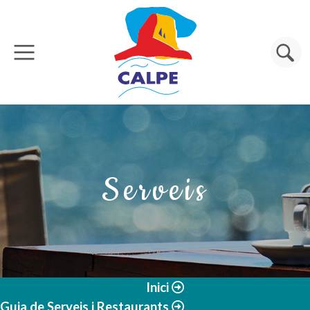
Vés al contingut
Cerca
Serveis
Inici
Guia de Serveis i Restaurants