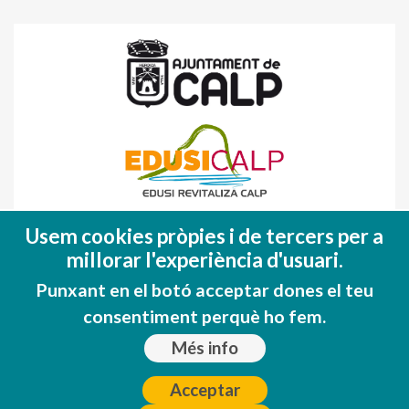
Fondo Europeo de Desarrollo Regional
Usem cookies pròpies i de tercers per a
(FEDER)
millorar l'experiència d'usuari.
Una manera de hacer EUROPA
Punxant en el botó acceptar dones el teu
consentiment perquè ho fem.
Més info
Acceptar