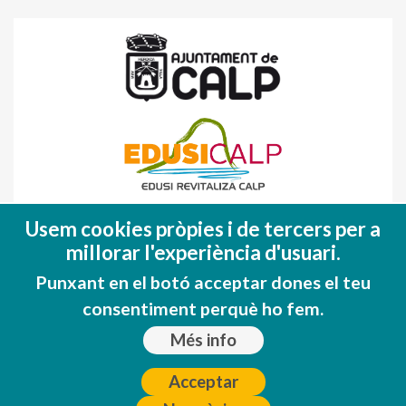
Fondo Europeo de Desarrollo Regional
Usem cookies pròpies i de tercers per a
(FEDER)
millorar l'experiència d'usuari.
Una manera de hacer EUROPA
Punxant en el botó acceptar dones el teu
consentiment perquè ho fem.
Més info
Acceptar