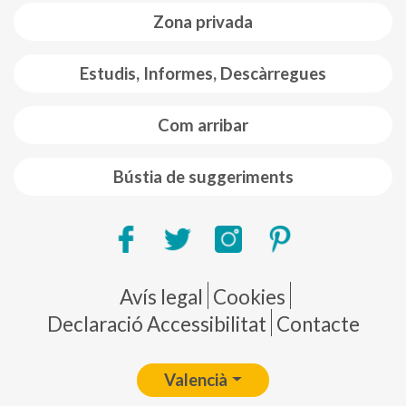
Zona privada
Estudis, Informes, Descàrregues
Com arribar
Bústia de suggeriments
Pie de página
Avís legal
Cookies
Declaració Accessibilitat
Contacte
Valencià