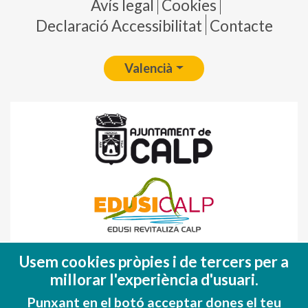
Pie de página
Avís legal
Cookies
Declaració Accessibilitat
Contacte
Valencià
Fondo Europeo de Desarrollo Regional
Usem cookies pròpies i de tercers per a
(FEDER)
millorar l'experiència d'usuari.
Una manera de hacer EUROPA
Punxant en el botó acceptar dones el teu