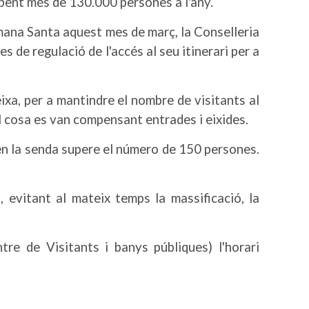
ebent més de 130.000 persones a l'any.
mana Santa
aquest mes de març, la Conselleria
 de regulació de l'accés al seu itinerari per a
xa, per a mantindre el nombre de visitants al
l cosa es van compensant entrades i eixides.
s en la senda supere el número de 150 persones.
, evitant al mateix temps la massificació, la
ntre de Visitants i banys públiques) l'horari