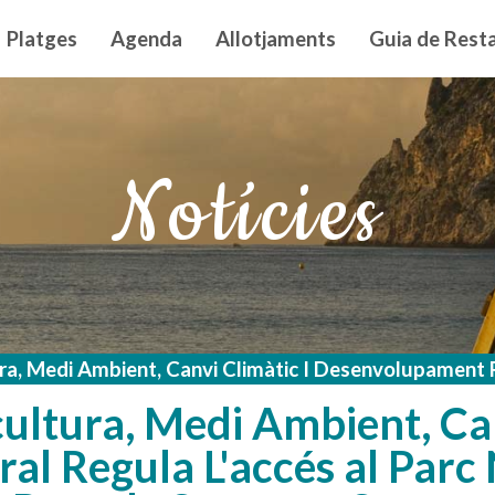
n principal
Platges
Agenda
Allotjaments
Guia de Resta
Notícies
ura, Medi Ambient, Canvi Climàtic I Desenvolupament 
cultura, Medi Ambient, Can
l Regula L'accés al Parc 