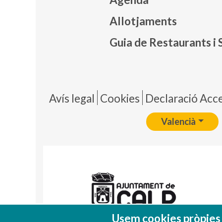
Mapa
Allotjaments
Guia de Restaurants i 
Pie 
Avís legal
Cookies
Declaració Acces
Valencià
Usem cookies pròpies i