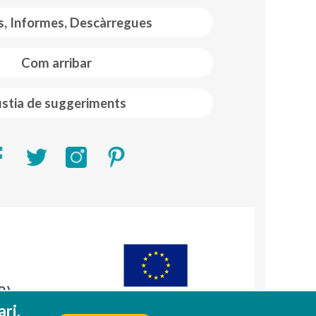
s, Informes, Descàrregues
Com arribar
stia de suggeriments
R)
A
ri.