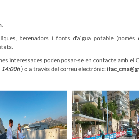
h.
iques, berenadors i fonts d'aigua potable (només en
itats.
ones interessades poden posar-se en contacte amb el 
a 14:00h
) o a través del correu electrònic:
ifac_cma@g