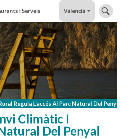
Valencià
urants i Serveis
Rural Regula L'accés Al Parc Natural Del Penyal D'if
vi Climàtic I
Natural Del Penyal