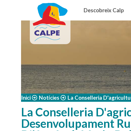
Navegació
Vés al contingut
Descobreix Calp
Inici
Notícies
La Conselleria D'agricult
La Conselleria D'agri
Desenvolupament Rura