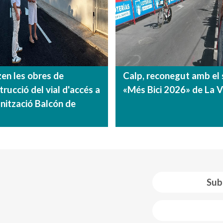
zen les obres de
Calp, reconegut amb el 
rucció del vial d'accés a
«Més Bici 2026» de La V
anització Balcón de
Sub