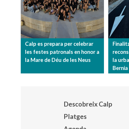
Calp es prepara per celebrar
Finalit
les festes patronals en honor a
reconst
la Mare de Déu de les Neus
la urb
Bernia
Descobreix Calp
Platges
Agenda