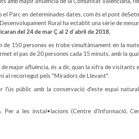
its amb major afluència de la Comunitat Valenciana, r
ep el Parc en determinades dates, com és el pont de
Set
Desenvolupament Rural ha establit una sèrie de mesures
licaran del
24 de mar
Ç
al 2 d`abril de 2018.
 de 150 persones es trobe simultàniament en la matei
permet el pas de 20 persones cada 15 minuts, amb la qua
e major afluència, és a dir, quan la xifra de visitant
 ni al recorregut pels "Miradors de Llevant".
 l'ús públic amb la conservació d'este espai natural
rn. Per a les instal•lacions (Centre d'Informació, Ce