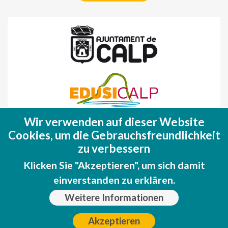
Wir verwenden auf dieser Website
Fondo Europeo de Desarrollo Regional
Cookies, um die Gebrauchsfreundlichkeit
(FEDER)
zu verbessern
Una manera de hacer EUROPA
Klicken Sie "Akzeptieren", um sich damit
einverstanden zu erklären.
Weitere Informationen
Akzeptieren