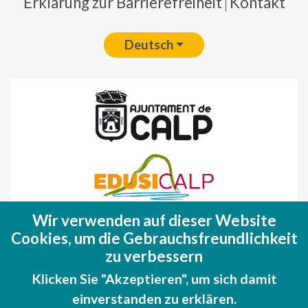
Erklärung zur Barrierefreiheit
Kontakt
Deutsch
Wir verwenden auf dieser Website
Fondo Europeo de Desarrollo Regional
Cookies, um die Gebrauchsfreundlichkeit
(FEDER)
zu verbessern
Una manera de hacer EUROPA
Klicken Sie "Akzeptieren", um sich damit
einverstanden zu erklären.