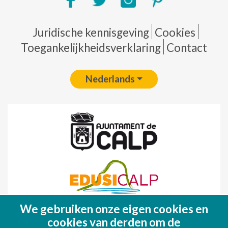
Pie de página
Juridische kennisgeving
Cookies
Toegankelijkheidsverklaring
Contact
Nederlands
We gebruiken onze eigen cookies en
Fondo Europeo de Desarrollo Regional
cookies van derden om de
(FEDER)