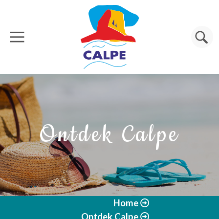
Overslaan en naar de inhoud gaan
Zoeken
Ontdek Calpe
Home
Ontdek Calpe