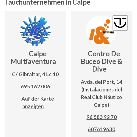
Tauchunternehmen in Calpe
Calpe
Centro De
Multiaventura
Buceo Dive &
Dive
C/ Gibraltar, 4 Lc.10
Avda. del Port, 14
695 162 006
(Instalaciones del
Real Club Náutico
Auf der Karte
Calpe)
anzeigen
96 583 92 70
607619630