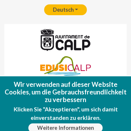
Deutsch
Wir verwenden auf dieser Website
Fondo Europeo de Desarrollo Regional
Cookies, um die Gebrauchsfreundlichkeit
(FEDER)
zu verbessern
Una manera de hacer EUROPA
Klicken Sie "Akzeptieren", um sich damit
einverstanden zu erklären.
Weitere Informationen