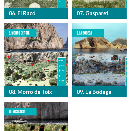
06. El Racó
07. Gasparet
08. Morro de Toix
09. La Bodega