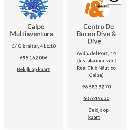
Calpe
Centro De
Multiaventura
Buceo Dive &
Dive
C/ Gibraltar, 4 Lc.10
Avda. del Port, 14
695 162 006
(Instalaciones del
Real Club Náutico
Bekijk op kaart
Calpe)
96 583 92 70
607619630
Bekijk op
kaart