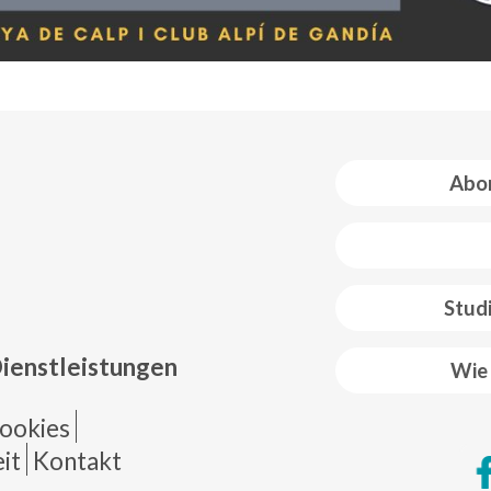
Abon
 web footer
Stud
Dienstleistungen
Wie 
de página
ookies
it
Kontakt