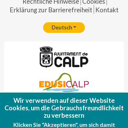
Pie de página
Rechtliche Hinweise
Cookies
Erklärung zur Barrierefreiheit
Kontakt
Deutsch
Wir verwenden auf dieser Website
Fondo Europeo de Desarrollo Regional
Cookies, um die Gebrauchsfreundlichkeit
(FEDER)
zu verbessern
Una manera de hacer EUROPA
Klicken Sie "Akzeptieren", um sich damit