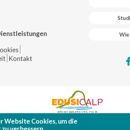
 web footer
Stud
Dienstleistungen
Wie 
de página
ookies
it
Kontakt
r Website Cookies, um die
Fondo Europeo de Desarrollo Regional (FEDE
 zu verbessern