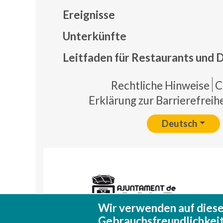
Ereignisse
Mapa
Unterkünfte
Leitfaden für Restaurants und 
Pie 
Rechtliche Hinweise
C
Erklärung zur Barrierefreihe
Deutsch
Wir verwenden auf diese
Gebrauchsfreundlichkeit