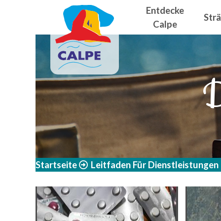
Navegació
Direkt zum Inhalt
Entdecke
Str
Calpe
D
Startseite
Leitfaden Für Dienstleistungen