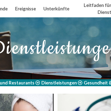
n principal
Leitfaden fü
ände
Ereignisse
Unterkünfte
Diens
ienstleistung
 und Restaurants
Dienstleistungen
Gesundheit &