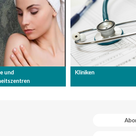
re und
Kliniken
eitszentren
Abon