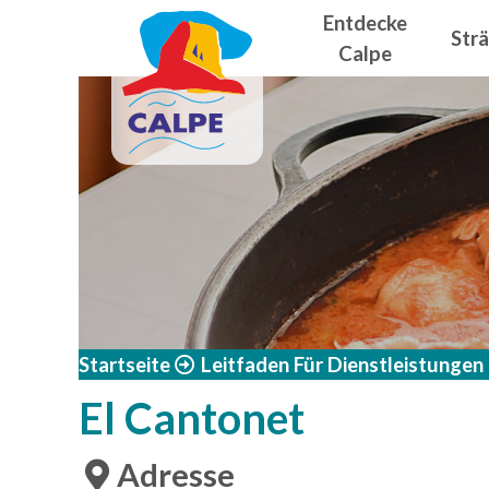
Navegació
Direkt zum Inhalt
Entdecke
Str
Calpe
Startseite
Leitfaden Für Dienstleistungen
El Cantonet
Adresse