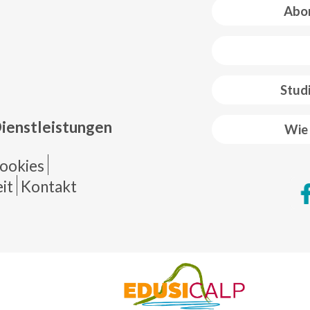
Abon
 web footer
Stud
Dienstleistungen
Wie 
de página
ookies
it
Kontakt