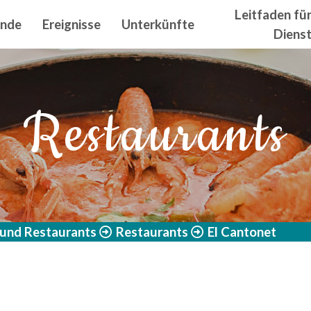
n principal
Leitfaden fü
ände
Ereignisse
Unterkünfte
Diens
Restaurants
 und Restaurants
Restaurants
El Cantonet