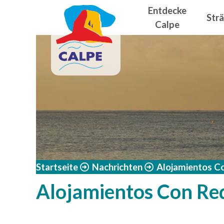
Navegació
Direkt zum Inhalt
Entdecke
Str
Calpe
Startseite
Nachrichten
Alojamientos C
Alojamientos Con Re