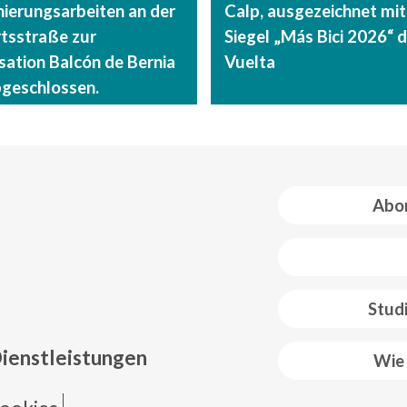
nierungsarbeiten an der
Calp, ausgezeichnet mi
tsstraße zur
Siegel „Más Bici 2026“ d
sation Balcón de Bernia
Vuelta
bgeschlossen.
Abon
 web footer
Stud
Dienstleistungen
Wie 