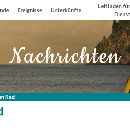
n principal
Leitfaden fü
ände
Ereignisse
Unterkünfte
Diens
Nachrichten
on Red
d