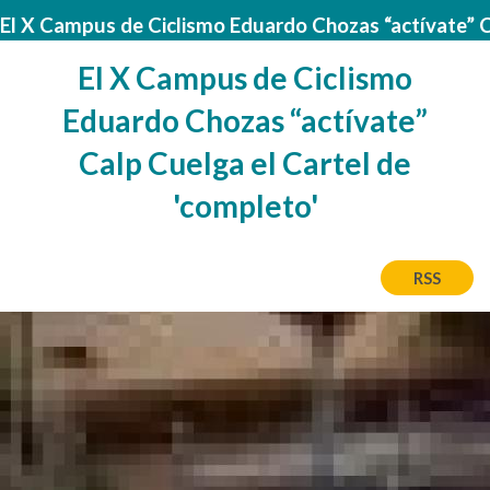
El X Campus de Ciclismo Eduardo Chozas “actívate” C
El X Campus de Ciclismo
Eduardo Chozas “actívate”
Calp Cuelga el Cartel de
'completo'
RSS
Image