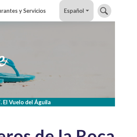
Español
rantes y Servicios
e
. El Vuelo del Águila
ros de la Roca