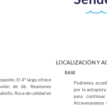
a
LOCALIZACIÓN Y A
BASE
espolón. El 4º largo ofrece
Podremos accede
spolón de 6b. Reuniones
por la autopist
abolts. Roca de calidad en
para continuar
Atravesaremos l