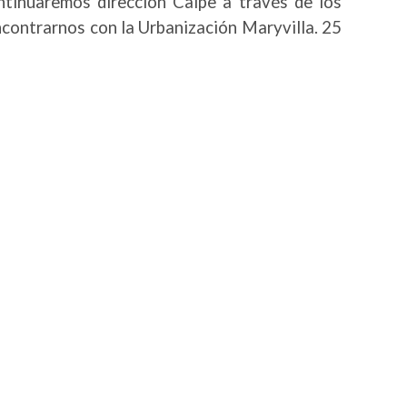
ontinuaremos dirección Calpe a través de los
ncontrarnos con la Urbanización Maryvilla. 25