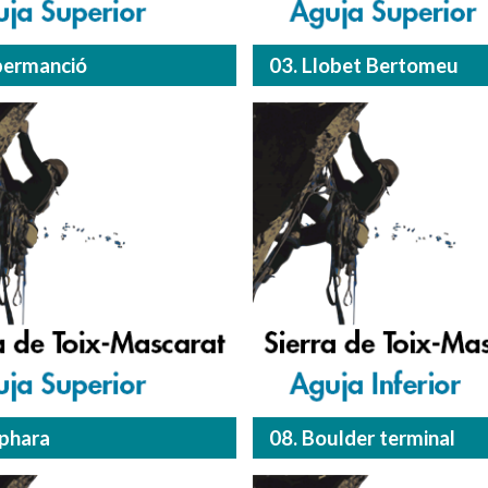
permanció
03. Llobet Bertomeu
lphara
08. Boulder terminal