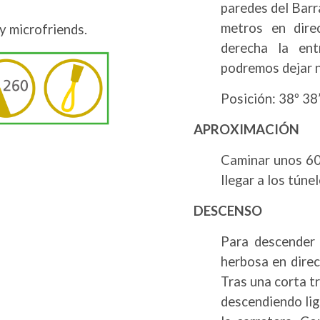
paredes del Bar
metros en dire
 y microfriends.
derecha la ent
podremos dejar n
Posición: 38º 38’
APROXIMACIÓN
Caminar unos 60
llegar a los túnel
DESCENSO
Para descender 
herbosa en direc
Tras una corta t
descendiendo lige