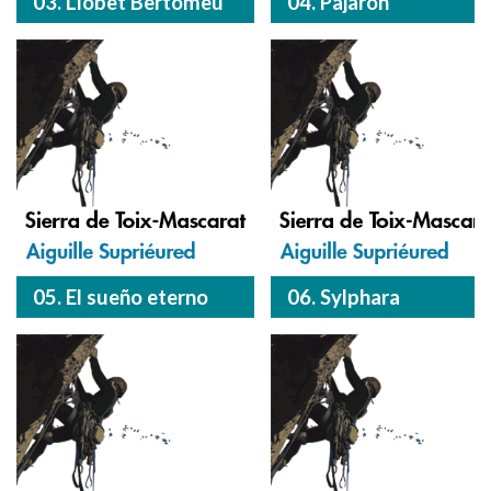
03. Llobet Bertomeu
04. Pajarón
05. El sueño eterno
06. Sylphara