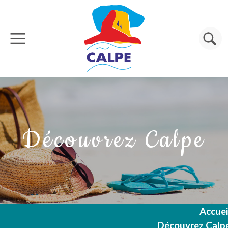
Aller au contenu principal
Rechercher
Découvrez Calpe
Accuei
Découvrez Calp