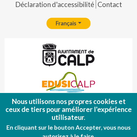
Déclaration d'accessibilité
Contact
Français
Nous utilisons nos propres cookies et
Fondo Europeo de Desarrollo Regional
ceux de tiers pour améliorer l'expérience
(FEDER)
utilisateur.
Una manera de hacer EUROPA
En cliquant sur le bouton Accepter, vous nous
autorisez à le faire.