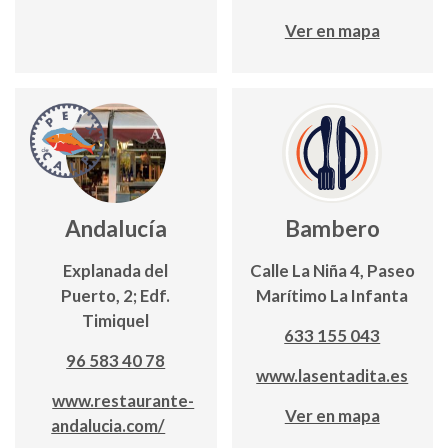
Ver en mapa
Andalucía
Bambero
Explanada del
Calle La Niña 4, Paseo
Puerto, 2; Edf.
Marítimo La Infanta
Timiquel
633 155 043
96 583 40 78
www.lasentadita.es
www.restaurante-
Ver en mapa
andalucia.com/