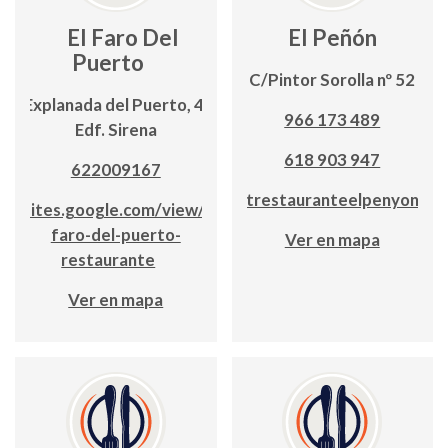
El Faro Del
El Peñón
Puerto
C/Pintor Sorolla nº 52
Explanada del Puerto, 4;
966 173 489
Edf. Sirena
618 903 947
622009167
trestauranteelpenyon
sites.google.com/view/el-
faro-del-puerto-
Ver en mapa
restaurante
Ver en mapa