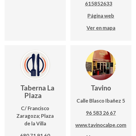
615852633
Página web
Ver en mapa
Taberna La
Tavino
Plaza
Calle Blasco Ibañez 5
C/ Francisco
96 583 26 67
Zaragoza; Plaza
de la Villa
www.tavinocalpe.com
680 71 91 60