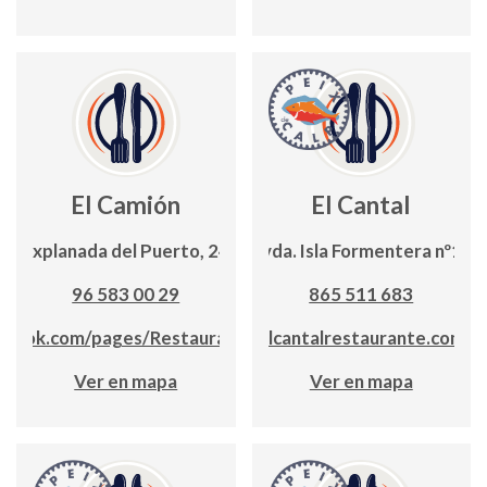
El Camión
El Cantal
Explanada del Puerto, 24
Avda. Isla Formentera nº16
96 583 00 29
865 511 683
book.com/pages/RestauranteElCamion
elcantalrestaurante.com
Ver en mapa
Ver en mapa