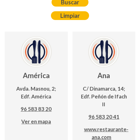
América
Ana
Avda. Masnou, 2;
C/ Dinamarca, 14;
Edf. América
Edf. Peñón de Ifach
II
96 583 83 20
96 583 20 41
Ver en mapa
www.restaurante-
ana.com