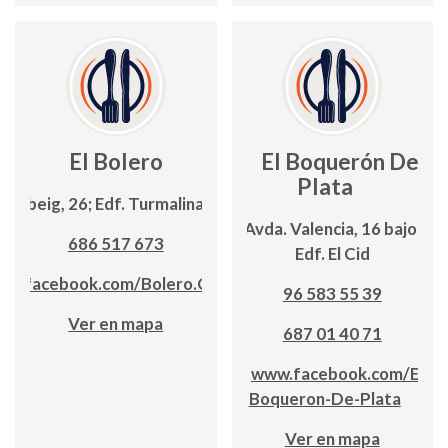
El Bolero
El Boquerón De
Plata
 Llebeig, 26; Edf. Turmalina, lc. 21
Avda. Valencia, 16 bajo;
686 517 673
Edf. El Cid
ww.facebook.com/Bolero.Calpe/
96 583 55 39
Ver en mapa
687 01 40 71
www.facebook.com/El-
Boqueron-De-Plata
Ver en mapa