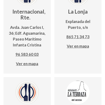
Internacional,
La Lonja
Rte.
Explanada del
Avda. Juan Carlos I,
Puerto, s/n
36; Edf. Aguamarina,
865 71 34 73
Paseo Marítimo
Infanta Cristina
Ver en mapa
96 583 60 03
Ver en mapa