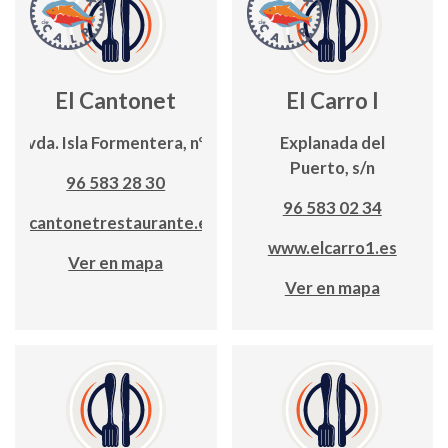
El Cantonet
El Carro I
Avda. Isla Formentera, nº5
Explanada del
Puerto, s/n
96 583 28 30
96 583 02 34
elcantonetrestaurante.es
www.elcarro1.es
Ver en mapa
Ver en mapa