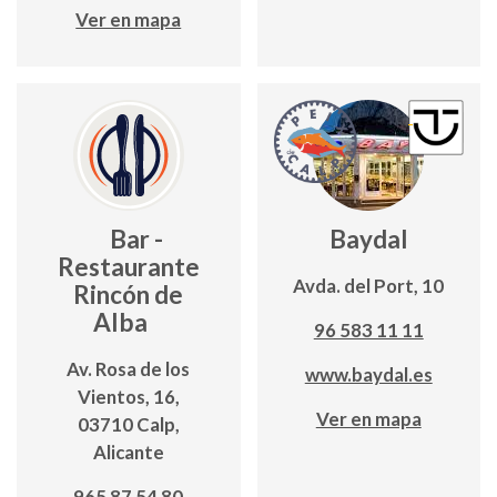
Ver en mapa
Bar -
Baydal
Restaurante
Avda. del Port, 10
Rincón de
Alba
96 583 11 11
Av. Rosa de los
www.baydal.es
Vientos, 16,
Ver en mapa
03710 Calp,
Alicante
965 87 54 80