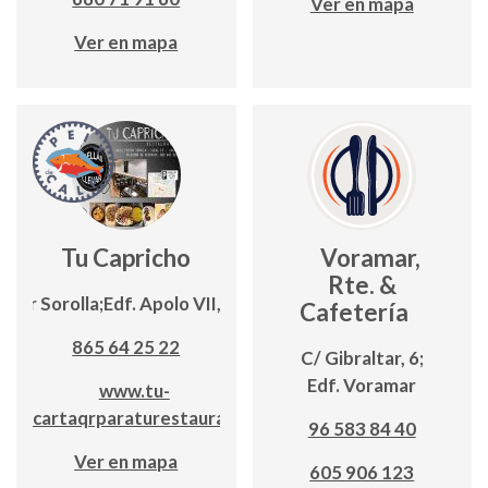
Ver en mapa
Ver en mapa
Tu Capricho
Voramar,
Rte. &
ntor Sorolla;Edf. Apolo VII, Local 19
Cafetería
865 64 25 22
C/ Gibraltar, 6;
Edf. Voramar
www.tu-
icho.cartaqrparaturestaurante.es
96 583 84 40
Ver en mapa
605 906 123