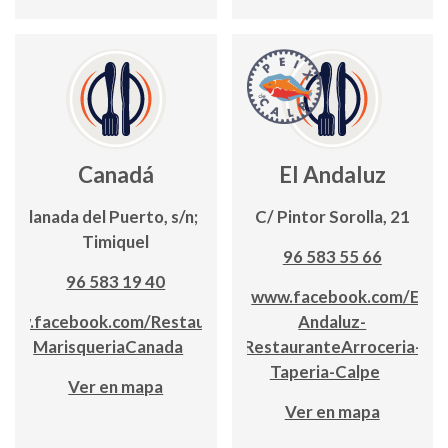
Canadá
El Andaluz
Explanada del Puerto, s/n; Edf.
C/ Pintor Sorolla, 21
Timiquel
96 583 55 66
96 583 19 40
www.facebook.com/El-
www.facebook.com/Restaurante-
Andaluz-
MarisqueriaCanada
RestauranteArroceria-
Taperia-Calpe
Ver en mapa
Ver en mapa