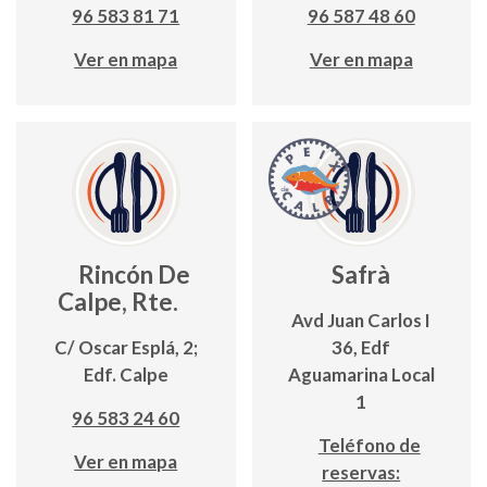
96 583 81 71
96 587 48 60
Ver en mapa
Ver en mapa
Rincón De
Safrà
Calpe, Rte.
Avd Juan Carlos I
C/ Oscar Esplá, 2;
36, Edf
Edf. Calpe
Aguamarina Local
1
96 583 24 60
Teléfono de
Ver en mapa
reservas: