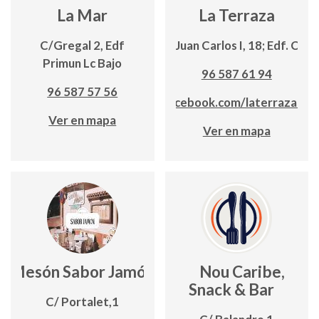
La Mar
La Terraza
C/Gregal 2, Edf
Avda. Juan Carlos I, 18; Edf. Can
Primun Lc Bajo
96 587 61 94
96 587 57 56
www.facebook.com/laterrazadec
Ver en mapa
Ver en mapa
Mesón Sabor Jamón
Nou Caribe,
Snack & Bar
C/ Portalet,1