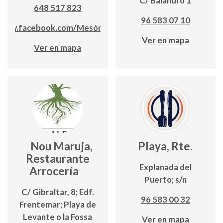
C/ Balandro 1
648 517 823
96 583 07 10
/www.facebook.com/Mesónsaborjamón
Ver en mapa
Ver en mapa
Nou Maruja,
Playa, Rte.
Restaurante
Explanada del
Arrocería
Puerto; s/n
C/ Gibraltar, 8; Edf.
96 583 00 32
Frentemar; Playa de
Levante o la Fossa
Ver en mapa