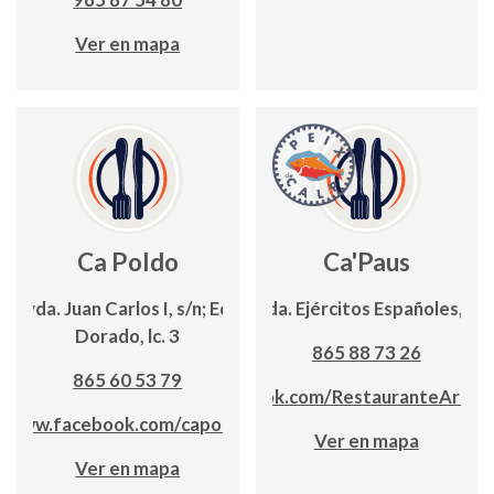
Ver en mapa
Ca Poldo
Ca'Paus
Avda. Juan Carlos I, s/n; Edf.
Avda. Ejércitos Españoles, 12
Dorado, lc. 3
865 88 73 26
865 60 53 79
www.facebook.com/RestauranteArroc
www.facebook.com/capoldo
Ver en mapa
Ver en mapa