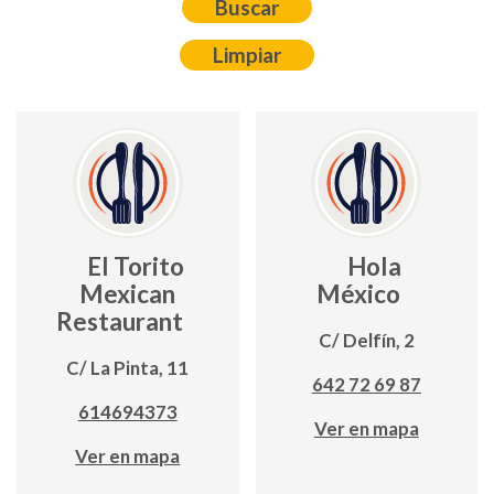
El Torito
Hola
Mexican
México
Restaurant
C/ Delfín, 2
C/ La Pinta, 11
642 72 69 87
614694373
Ver en mapa
Ver en mapa