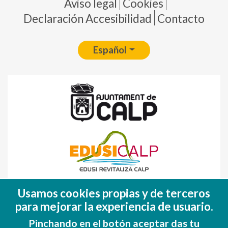
Pie de página
Aviso legal
Cookies
Declaración Accesibilidad
Contacto
Español
Fondo Europeo de Desarrollo Regional
Usamos cookies propias y de terceros
(FEDER)
para mejorar la experiencia de usuario.
Una manera de hacer EUROPA
Pinchando en el botón aceptar das tu