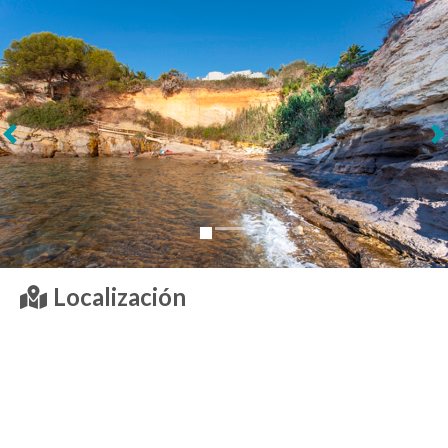
Siguiente
Localización