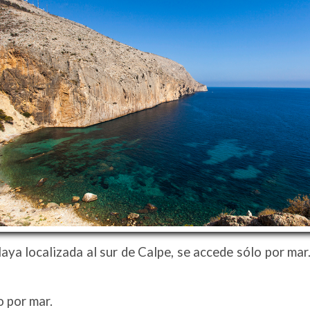
laya localizada al sur de Calpe, se accede sólo por m
o por mar.