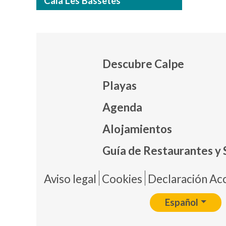
Cala Les Bassetes
Descubre Calpe
Playas
Agenda
Mapa
Alojamientos
Guía de Restaurantes y 
Pie 
Aviso legal
Cookies
Declaración Acc
Español