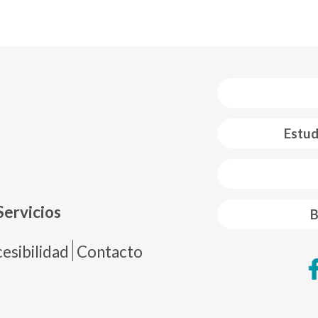
Estud
 web footer
Servicios
B
de página
esibilidad
Contacto