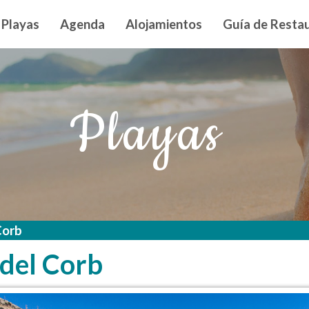
n principal
Playas
Agenda
Alojamientos
Guía de Restau
Playas
Corb
 del Corb