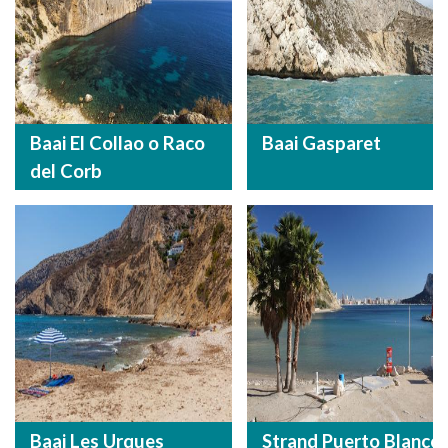
Baai El Collao o Raco
Baai Gasparet
del Corb
Baai Les Urques
Strand Puerto Blanco