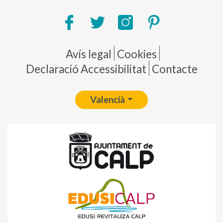
Pie de página
Avís legal
Cookies
Declaració Accessibilitat
Contacte
Valencià