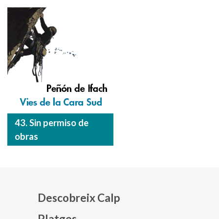
43. Sin permiso de
obras
Descobreix Calp
Platges