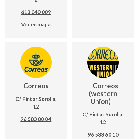
613 040 009
Ver en mapa
Correos
Correos
(western
C/ Pintor Sorolla,
Union)
12
C/ Pintor Sorolla,
96 583 08 84
12
96 583 60 10