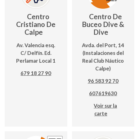
Centro
Centro De
Cristiano De
Buceo Dive &
Calpe
Dive
Av. Valencia esq.
Avda. del Port, 14
C/ Delfín. Ed.
(Instalaciones del
Perlamar Local 1
Real Club Náutico
Calpe)
679 18 27 90
96 583 92 70
607619630
Voir sur la
carte