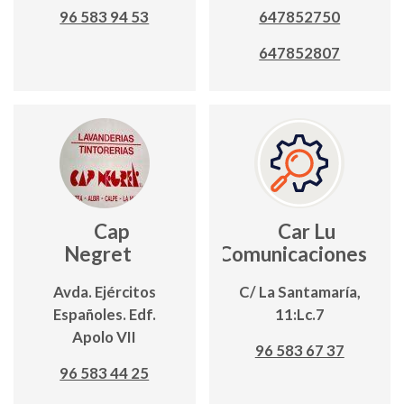
96 583 94 53
647852750
647852807
Cap
Car Lu
Negret
Comunicaciones
Avda. Ejércitos
C/ La Santamaría,
Españoles. Edf.
11:Lc.7
Apolo VII
96 583 67 37
96 583 44 25