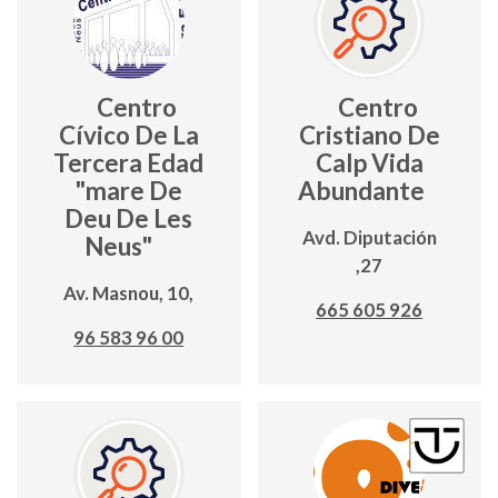
Centro
Centro
Cívico De La
Cristiano De
Tercera Edad
Calp Vida
"mare De
Abundante
Deu De Les
Avd. Diputación
Neus"
,27
Av. Masnou, 10,
665 605 926
96 583 96 00