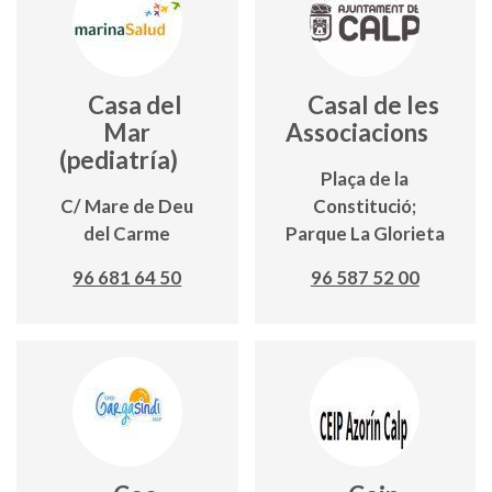
Casa del
Casal de les
Mar
Associacions
(pediatría)
Plaça de la
C/ Mare de Deu
Constitució;
del Carme
Parque La Glorieta
96 681 64 50
96 587 52 00