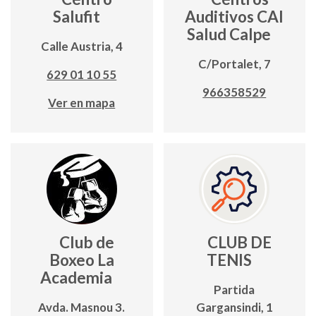
Salufit
Auditivos CAI
Salud Calpe
Calle Austria, 4
C/Portalet, 7
629 01 10 55
966358529
Ver en mapa
Club de
CLUB DE
Boxeo La
TENIS
Academia
Partida
Avda. Masnou 3.
Gargansindi, 1