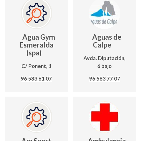
Agua Gym
Aguas de
Esmeralda
Calpe
(spa)
Avda. Diputación,
C/ Ponent, 1
6 bajo
96 583 61 07
96 583 77 07
Am Sport
Ambulancia