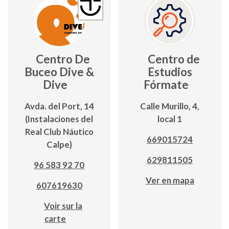
Centro De
Centro de
Buceo Dive &
Estudios
Dive
Fórmate
Avda. del Port, 14
Calle Murillo, 4,
(Instalaciones del
local 1
Real Club Náutico
669015724
Calpe)
629811505
96 583 92 70
Ver en mapa
607619630
Voir sur la
carte