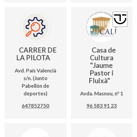
CARRER DE
Casa de
LA PILOTA
Cultura
"Jaume
Avd. País Valencià
Pastor i
s/n. (Junto
Fluixà"
Pabellón de
deportes)
Avda. Masnou, nº 1
647852750
96 583 91 23