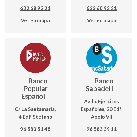
622 68 92 21
622 68 92 21
Ver en mapa
Ver en mapa
Banco
Banco
Popular
Sabadell
Español
Avda. Ejércitos
C/ La Santamaría,
Españoles, 20 Edf.
4 Edf. Stefano
Apolo VII
96 583 51 48
96 583 39 11