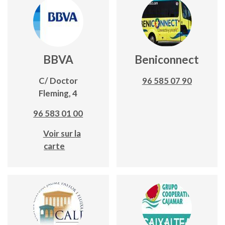
BBVA
Beniconnect
C/ Doctor
96 585 07 90
Fleming, 4
96 583 01 00
Voir sur la
carte