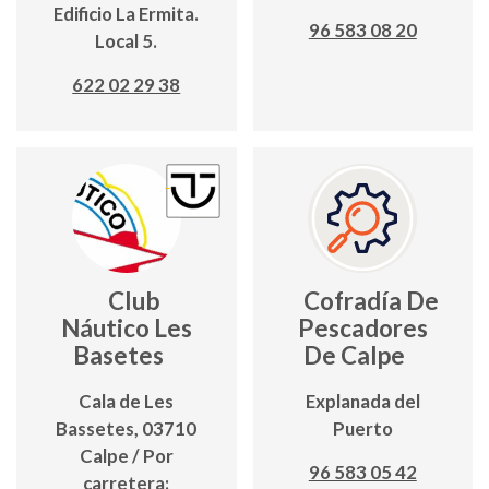
Edificio La Ermita.
96 583 08 20
Local 5.
622 02 29 38
Club
Cofradía De
Náutico Les
Pescadores
Basetes
De Calpe
Cala de Les
Explanada del
Bassetes, 03710
Puerto
Calpe / Por
96 583 05 42
carretera: