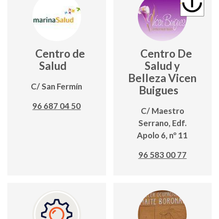
Centro de
Centro De
Salud
Salud y
Belleza Vicen
C/ San Fermín
Buigues
96 687 04 50
C/ Maestro
Serrano, Edf.
Apolo 6, nº 11
96 583 00 77