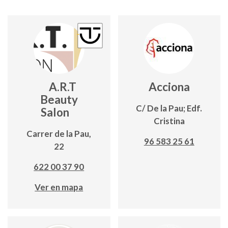
A.R.T
Acciona
Beauty
C/ De la Pau; Edf.
Salon
Cristina
Carrer de la Pau,
96 583 25 61
22
622 00 37 90
Ver en mapa