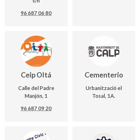
s/n
96 687 06 80
Ceip Oltá
Cementerio
Calle del Padre
Urbanització el
Manjón, 1
Tosal, 1A.
96 687 09 20