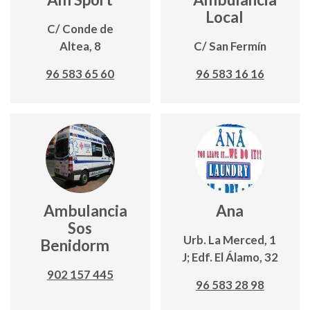
Local
C/ Conde de
Altea, 8
C/ San Fermín
96 583 65 60
96 583 16 16
Ambulancia
Ana
Sos
Urb. La Merced, 1
Benidorm
J; Edf. El Álamo, 32
902 157 445
96 583 28 98