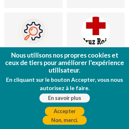
Costa
Cruz Roja
Nous utilisons nos propres cookies et
Blanca
ceux de tiers pour améliorer l'expérience
C/ San Fermín, 2
Anglican
utilisateur.
(Base); Avd. del
Chaplaincy
En cliquant sur le bouton Accepter, vous nous
Norte, 5 (oficinas)
Iglesia de la
autorisez à le faire.
96 583 16 16
Merced; Avda.
En savoir plus
Jaime I el
Conqueridor
Accepter
96 587 41 66
Non, merci.