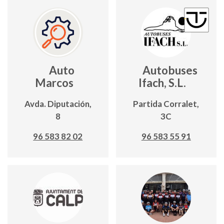
Auto
Autobuses
Marcos
Ifach, S.L.
Avda. Diputación,
Partida Corralet,
8
3C
96 583 82 02
96 583 55 91