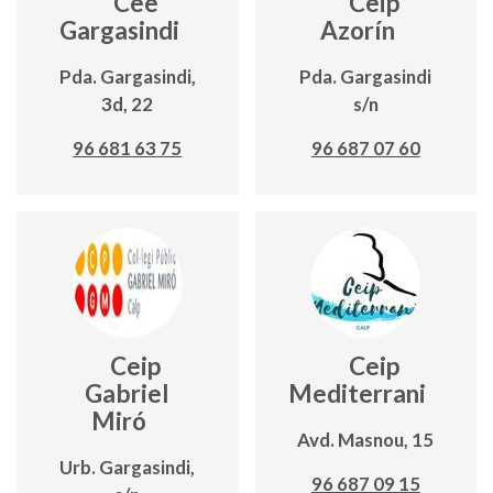
Cee
Ceip
Gargasindi
Azorín
Pda. Gargasindi,
Pda. Gargasindi
3d, 22
s/n
96 681 63 75
96 687 07 60
Ceip
Ceip
Gabriel
Mediterrani
Miró
Avd. Masnou, 15
Urb. Gargasindi,
96 687 09 15