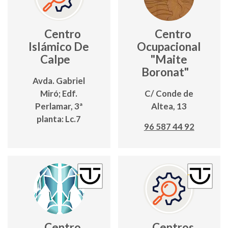
Centro
Centro
Islámico De
Ocupacional
Calpe
"Maite
Boronat"
Avda. Gabriel
Miró; Edf.
C/ Conde de
Perlamar, 3ª
Altea, 13
planta: Lc.7
96 587 44 92
Centro
Centros