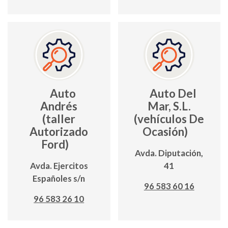
Auto
Auto Del
Andrés
Mar, S.L.
(taller
(vehículos De
Autorizado
Ocasión)
Ford)
Avda. Diputación,
Avda. Ejercitos
41
Españoles s/n
96 583 60 16
96 583 26 10