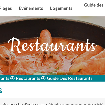
n principal
Guide des 
Plages
Événements
Logements
Restaurants
rants
Restaurants
Guide Des Restaurants
s
Recherche d'entreprise
Voulez-vous apparaître ici?