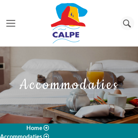
Overslaan en naar de inhoud gaan
Zoeken
Accommodaties
Home
Accommodaties