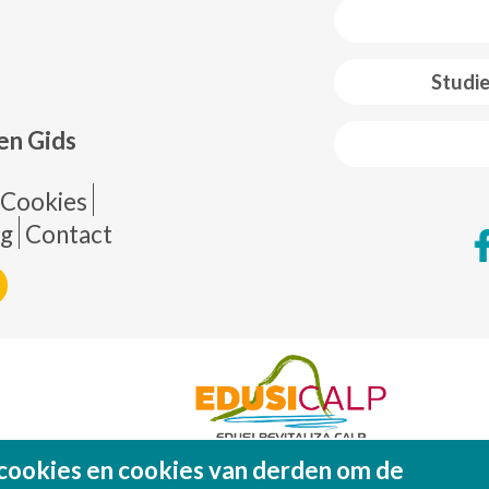
 web footer
Studi
en Gids
de página
Cookies
ng
Contact
cookies en cookies van derden om de
Fondo Europeo de Desarrollo Regional (FEDE