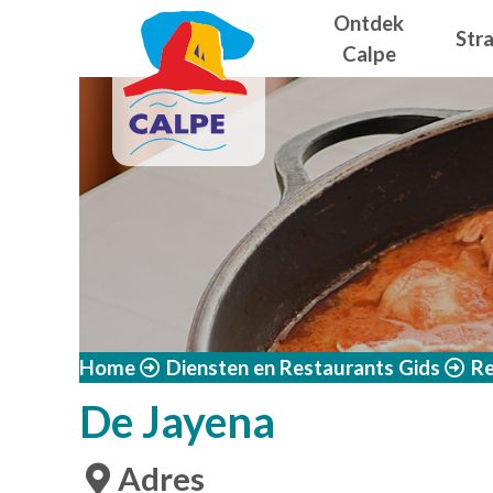
Navegació
Overslaan en naar de inhoud gaan
Ontdek
Str
Calpe
Home
Diensten en Restaurants Gids
Re
De Jayena
Adres