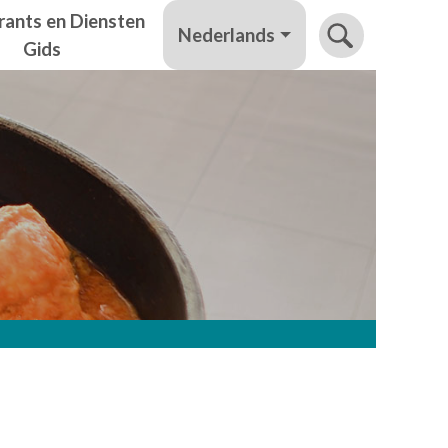
rants en Diensten
Nederlands
Gids