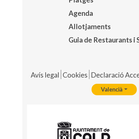
Agenda
Mapa
Allotjaments
Guia de Restaurants i 
Pie 
Avís legal
Cookies
Declaració Acces
Valencià