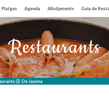
n principal
Platges
Agenda
Allotjaments
Guia de Resta
Restaurants
aurants
De Jayena