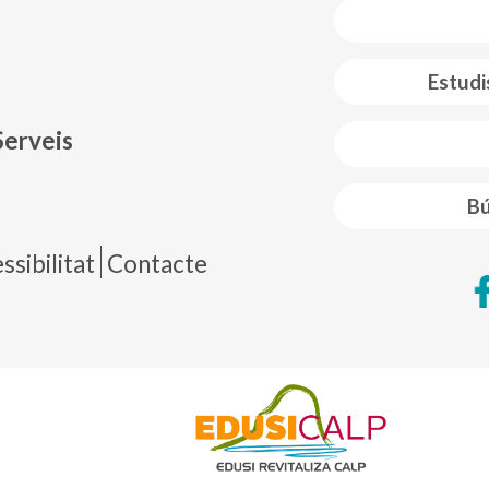
 web footer
Estudi
Serveis
Bú
de página
sibilitat
Contacte