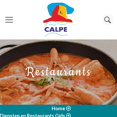
Overslaan en naar de inhoud gaan
Zoeken
Restaurants
Home
Diensten en Restaurants Gids