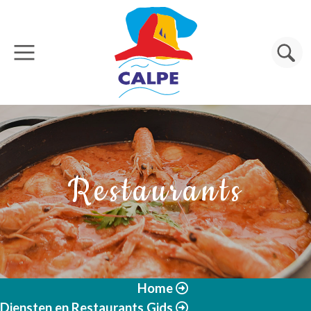
Overslaan en naar de inhoud gaan
Zoeken
Restaurants
Home
Diensten en Restaurants Gids