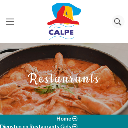
Overslaan en naar de inhoud gaan
Zoeken
Restaurants
Home
Diensten en Restaurants Gids