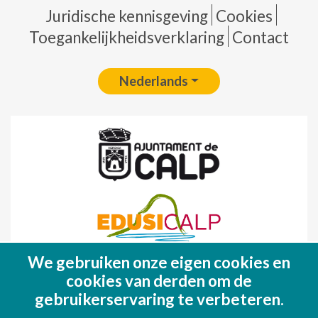
Pie de página
Juridische kennisgeving
Cookies
Toegankelijkheidsverklaring
Contact
Nederlands
We gebruiken onze eigen cookies en
Fondo Europeo de Desarrollo Regional
cookies van derden om de
(FEDER)
gebruikerservaring te verbeteren.
Una manera de hacer EUROPA