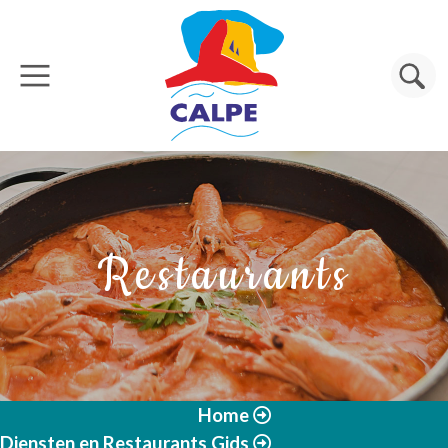
Overslaan en naar de inhoud gaan
Zoeken
Restaurants
Home
Diensten en Restaurants Gids