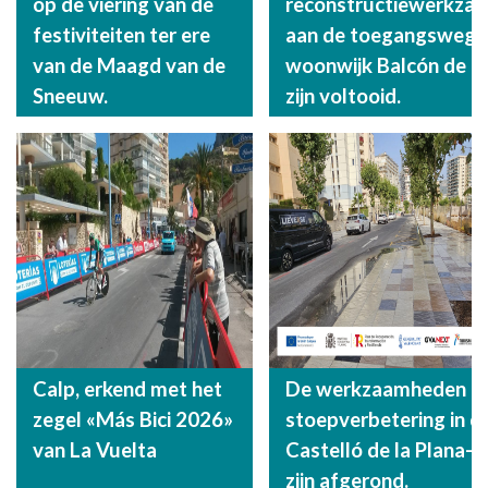
op de viering van de
reconstructiewerkza
festiviteiten ter ere
aan de toegangsweg n
van de Maagd van de
woonwijk Balcón de B
Sneeuw.
zijn voltooid.
Calp, erkend met het
De werkzaamheden aa
zegel «Más Bici 2026»
stoepverbetering in d
van La Vuelta
Castelló de la Plana-s
zijn afgerond.