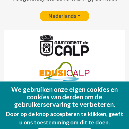
Nederlands
We gebruiken onze eigen cookies en
Fondo Europeo de Desarrollo Regional
cookies van derden om de
(FEDER)
gebruikerservaring te verbeteren.
Una manera de hacer EUROPA
Door op de knop accepteren te klikken, geeft
u ons toestemming om dit te doen.