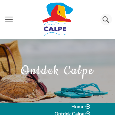
Overslaan en naar de inhoud gaan
Zoeken
Ontdek Calpe
Home
Ontdek Calpe