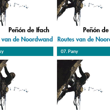
xy
07. Pany