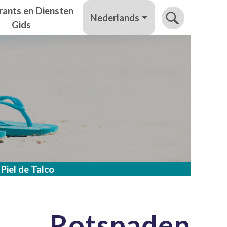
rants en Diensten
Nederlands
Gids
 Piel de Talco
Rotspaden