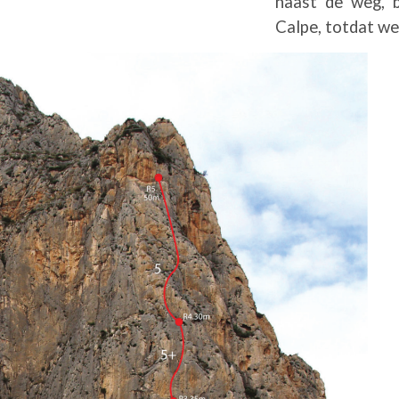
naast de weg, b
Calpe, totdat we