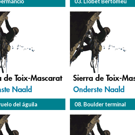
permanció
03. Llobet Bertomeu
vuelo del águila
08. Boulder terminal