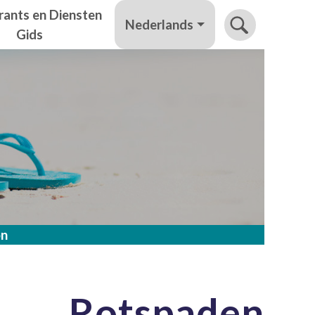
rants en Diensten
Nederlands
Gids
ón
Rotspaden