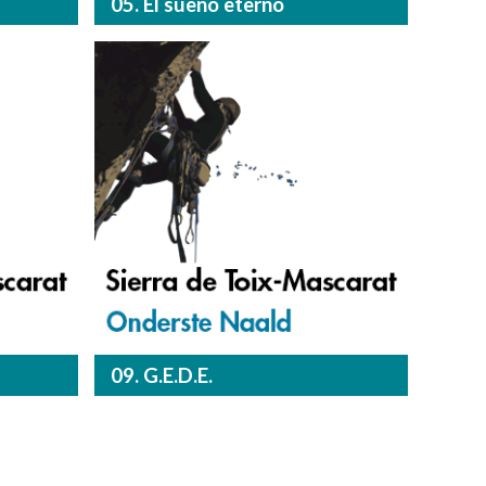
05. El sueño eterno
09. G.E.D.E.