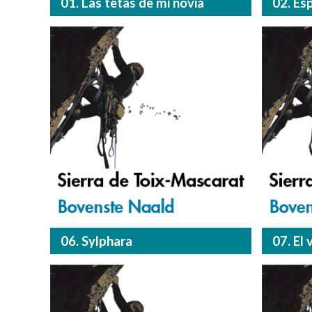
01. Las tetas de mi novia
02. Es
06. Sylphara
07. El 