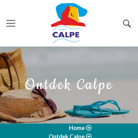
Overslaan en naar de inhoud gaan
Zoeken
Ontdek Calpe
Home
Ontdek Calpe