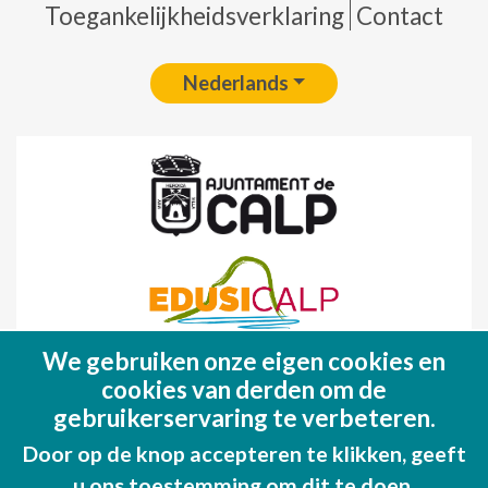
Toegankelijkheidsverklaring
Contact
Nederlands
We gebruiken onze eigen cookies en
Fondo Europeo de Desarrollo Regional
cookies van derden om de
(FEDER)
gebruikerservaring te verbeteren.
Una manera de hacer EUROPA
Door op de knop accepteren te klikken, geeft
u ons toestemming om dit te doen.