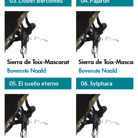
03. Llobet Bertomeu
04. Pajarón
05. El sueño eterno
06. Sylphara