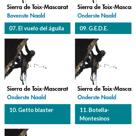
07. El vuelo del águila
09. G.E.D.E.
10. Getto blaster
11. Botella-
Montesinos