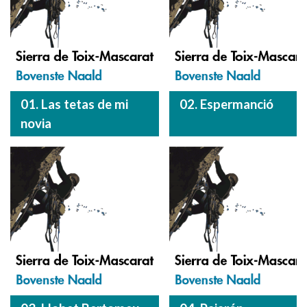
01. Las tetas de mi
02. Espermanció
novia