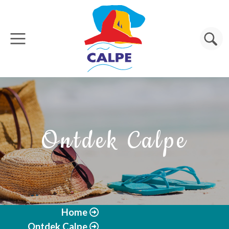
Overslaan en naar de inhoud gaan
Zoeken
Ontdek Calpe
Home
Ontdek Calpe