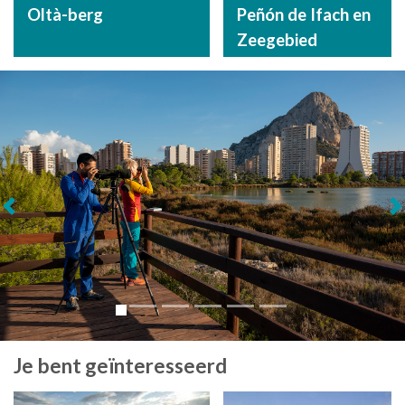
Oltà-berg
Peñón de Ifach en
Zeegebied
Volgende
Je bent geïnteresseerd