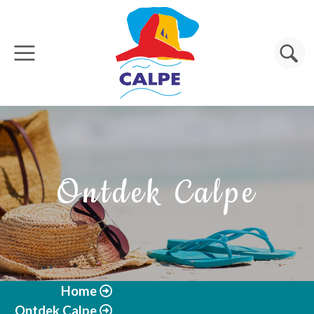
Overslaan en naar de inhoud gaan
Zoeken
Ontdek Calpe
Home
Ontdek Calpe