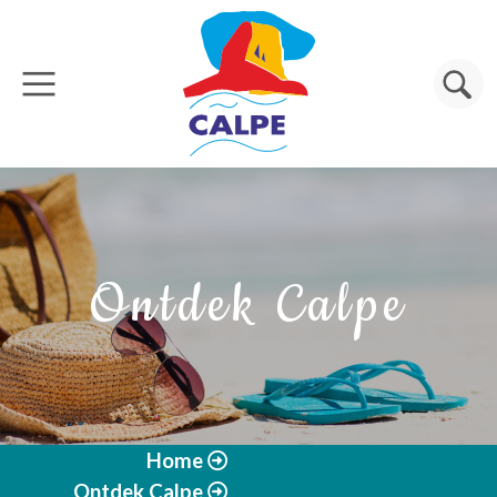
Overslaan en naar de inhoud gaan
Zoeken
Ontdek Calpe
Home
Ontdek Calpe