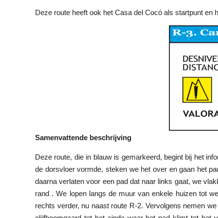
Deze route heeft ook het Casa del Cocó als startpunt en 
Samenvattende beschrijving
Deze route, die in blauw is gemarkeerd, begint bij het in
de dorsvloer vormde, steken we het over en gaan het pad 
daarna verlaten voor een pad dat naar links gaat, we vla
rand . We lopen langs de muur van enkele huizen tot we
rechts verder, nu naast route R-2. Vervolgens nemen we h
olijfboomgaard tot het einde waar het pad klimt tot het