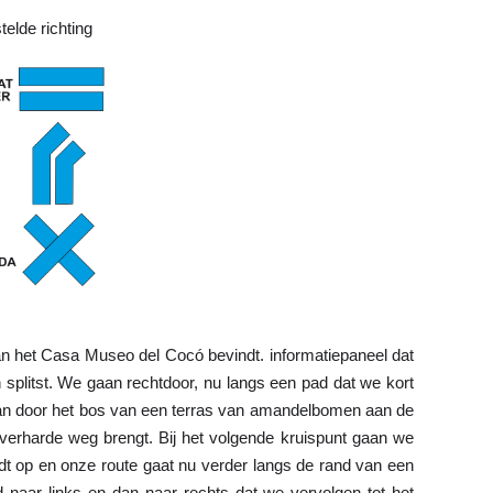
elde richting
van het Casa Museo del Cocó bevindt. informatiepaneel dat 
splitst. We gaan rechtdoor, nu langs een pad dat we kort 
gaan door het bos van een terras van amandelbomen aan de 
erharde weg brengt. Bij het volgende kruispunt gaan we 
dt op en onze route gaat nu verder langs de rand van een 
 naar links en dan naar rechts dat we vervolgen tot het 