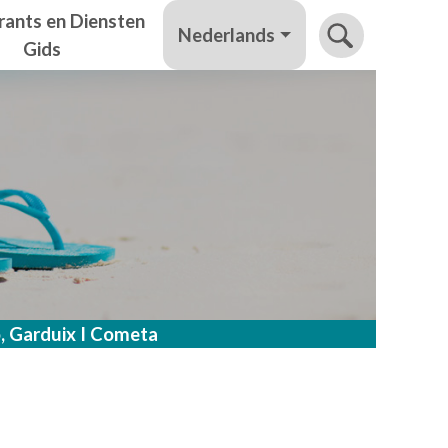
rants en Diensten
Nederlands
Gids
, Garduix I Cometa