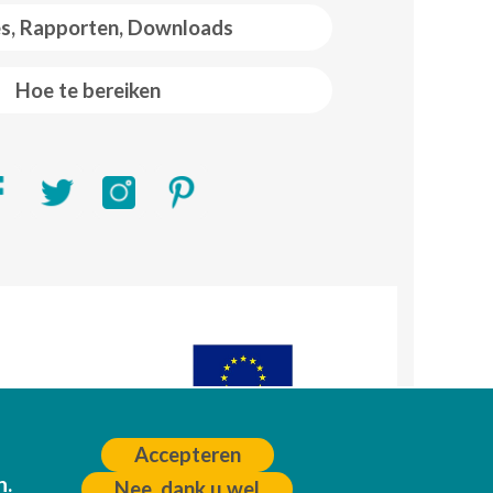
es, Rapporten, Downloads
Hoe te bereiken
R)
A
Accepteren
n.
Nee, dank u wel