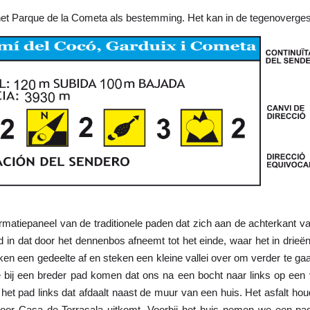
het Parque de la Cometa als bestemming. Het kan in de tegenovergest
formatiepaneel van de traditionele paden dat zich aan de achterkant 
in dat door het dennenbos afneemt tot het einde, waar het in drieën 
kken een gedeelte af en steken een kleine vallei over om verder te 
 bij een breder pad komen dat ons na een bocht naar links op een v
et pad links dat afdaalt naast de muur van een huis. Het asfalt hou
 voor Casa de Terrasala uitkomt. Voorbij het huis nemen we een pad