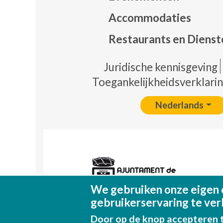
Mapa
Accommodaties
Restaurants en Dienst
Pie 
Juridische kennisgeving
Toegankelijkheidsverklari
Nederlands
We gebruiken onze eigen 
gebruikerservaring te ver
Door op de knop accepteren t