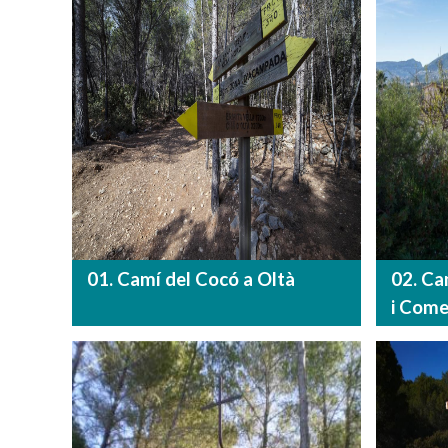
01. Camí del Cocó a Oltà
02. Ca
i Come