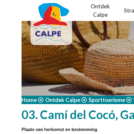
Navegació
Overslaan en naar de inhoud gaan
Ontdek
Str
Calpe
Home
Ontdek Calpe
Sporttoerisme
03. Camí del Cocó, G
Plaats van herkomst en bestemming