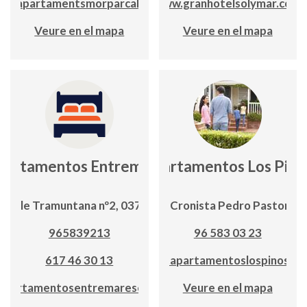
ww.apartamentsmorparcalp.com
www.granhotelsolymar.com
Veure en el mapa
Veure en el mapa
partamentos Entremares
Apartamentos Los Pino
Calle Tramuntana nº2, 03710
C/ Cronista Pedro Pastor, 5
965839213
96 583 03 23
617 46 30 13
www.apartamentoslospinos.c
apartamentosentremarescalpe.com
Veure en el mapa