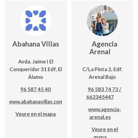
Abahana Villas
Agencia
Arenal
Avda. Jaime I El
Conqueridor 31 Edf, El
C/La Pinta 2, Edf.
Álamo
Arenal Bajo
96 587 45 40
96 583 74 73 /
662345447
www.abahanavillas.com
www.agencia-
Veure en el mapa
arenal.es
Veure en el
mapa