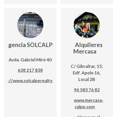
Agencia SOLCALPE
Alquileres
Mercasa
Avda. Gabriel Miró 40
C/ Gibraltar, 15;
638 217 838
Edf. Apolo 16,
Local 2B
ttps://www.solcalperealty.com/
96 583 76 82
www.mercasa-
calpe.com