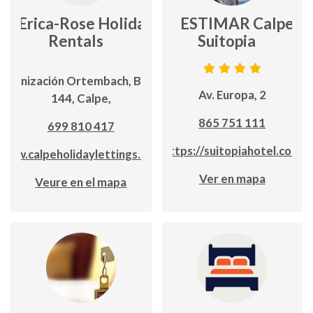
Erica-Rose Holiday
ESTIMAR Calpe
Rentals
Suitopia
Urbanización Ortembach, Buzón
Av. Europa, 2
144, Calpe,
865 751 111
699 810 417
https://suitopiahotel.com
www.calpeholidaylettings.com
Ver en mapa
Veure en el mapa