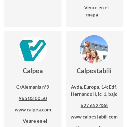
Veure en el
mapa
Calpea
Calpestabili
C/Alemania nº9
Avda. Europa, 14; Edf.
Hernando II, lc. 1, bajo
965 83 00 50
627 652 436
www.calpea.com
www.calpestabili.com
Veure en el