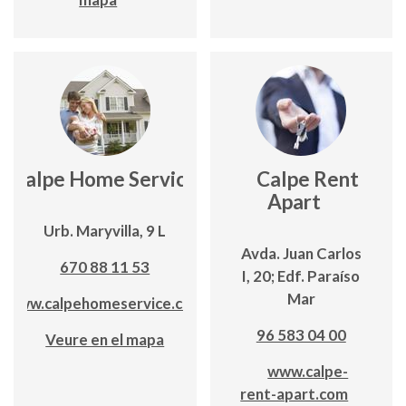
Calpe Home Service
Calpe Rent
Apart
Urb. Maryvilla, 9 L
Avda. Juan Carlos
670 88 11 53
I, 20; Edf. Paraíso
Mar
www.calpehomeservice.com
96 583 04 00
Veure en el mapa
www.calpe-
rent-apart.com