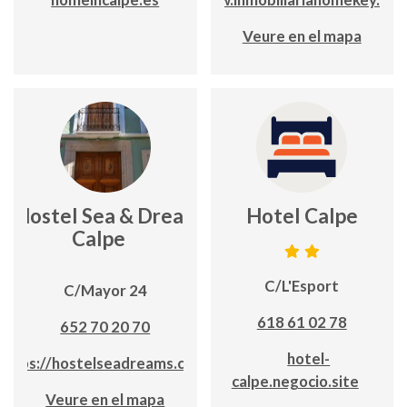
Veure en el mapa
Hostel Sea & Dreams
Hotel Calpe
Calpe
C/L'Esport
C/Mayor 24
618 61 02 78
652 70 20 70
hotel-
https://hostelseadreams.com/
calpe.negocio.site
Veure en el mapa