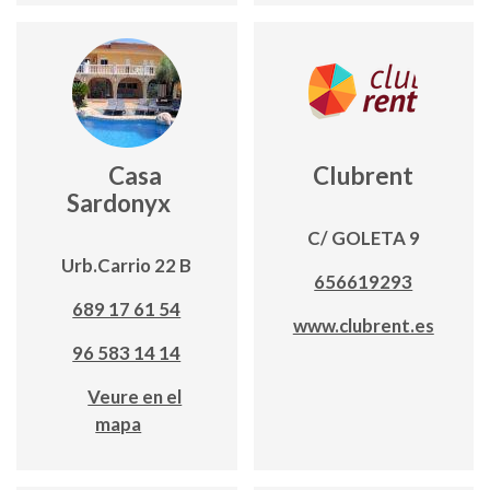
Casa
Clubrent
Sardonyx
C/ GOLETA 9
Urb.Carrio 22 B
656619293
689 17 61 54
www.clubrent.es
96 583 14 14
Veure en el
mapa