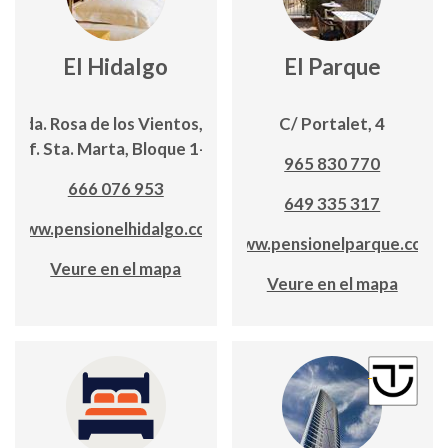
El Hidalgo
El Parque
Avda. Rosa de los Vientos,19;
C/ Portalet, 4
Edf. Sta. Marta, Bloque 1-2º
965 830 770
666 076 953
649 335 317
www.pensionelhidalgo.com
www.pensionelparque.com
Veure en el mapa
Veure en el mapa