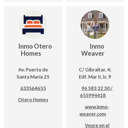
Inmo Otero
Inmo
Homes
Weaver
Av. Puerto de
C/ Gibraltar, 4;
Santa María 25
Edf. Mar II, lc. 9
633564655
96 583 32 30 /
655994418
Otero Homes
www.inmo-
weaver.com
Veure en el