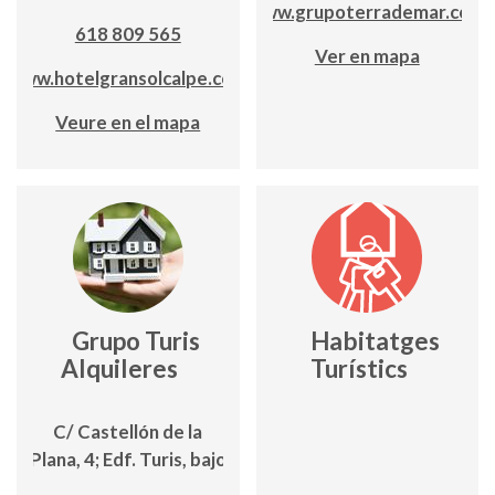
www.grupoterrademar.com
618 809 565
Ver en mapa
www.hotelgransolcalpe.com
Veure en el mapa
Grupo Turis
Habitatges
Alquileres
Turístics
C/ Castellón de la
Plana, 4; Edf. Turis, bajo