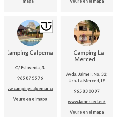
mapa
Veure en el mapa
Camping Calpemar
Camping La
Merced
C/ Eslovenia, 3.
Avda. Jaime I, No. 32;
965 87 55 76
Urb. La Merced,1E
www.campingcalpemar.com
965 83 00 97
Veure en el mapa
www.lamerced.eu/
Veure en el mapa