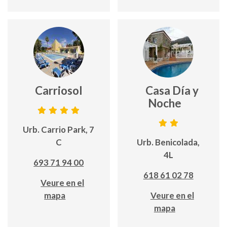
Carriosol
Casa Día y
Noche
Urb. Carrio Park, 7
C
Urb. Benicolada,
4L
693 71 94 00
618 61 02 78
Veure en el
mapa
Veure en el
mapa