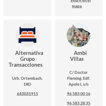
Veure en el
mapa
Alternativa
Ambi
Grupo
Villas
Transacciones
C/ Doctor
Urb. Ortembach,
Fleming; Edf.
18D
Apolo I, s/n
643031915
96 583 00 16
96 583 28 35