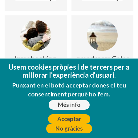
Inmobooking
Inmodream Calpe
Usem cookies pròpies i de tercers per a
millorar l'experiència d'usuari.
Avda. de Ifach 11
C/ Grecia nº 1
Punxant en el botó acceptar dones el teu
627 47 29 12
965 079 249
consentiment perquè ho fem.
www.inmobooking.es
629 889 773
Més info
Veure en el mapa
www.inmodreamcalpe.com
Acceptar
Veure en el mapa
No gràcies