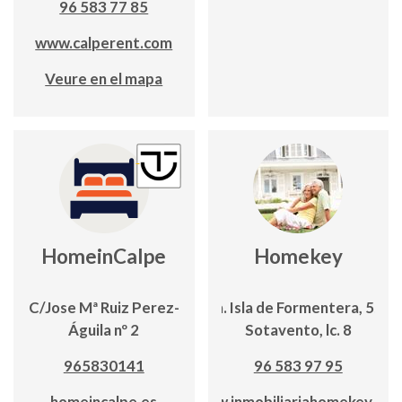
96 583 77 85
www.calperent.com
Veure en el mapa
HomeinCalpe
Homekey
C/Jose Mª Ruiz Perez-
Avda. Isla de Formentera, 5; Edf
Águila nº 2
Sotavento, lc. 8
965830141
96 583 97 95
homeincalpe.es
www.inmobiliariahomekey.co