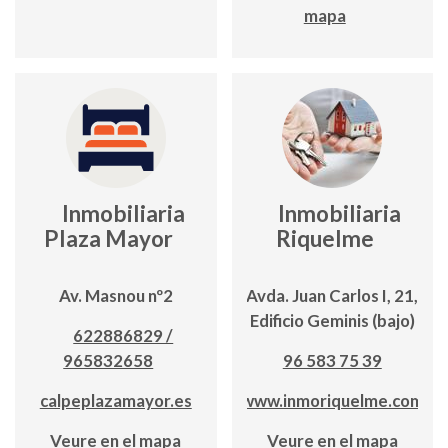
mapa
Inmobiliaria
Inmobiliaria
Plaza Mayor
Riquelme
Av. Masnou nº2
Avda. Juan Carlos I, 21,
Edificio Geminis (bajo)
622886829 /
965832658
96 583 75 39
calpeplazamayor.es
www.inmoriquelme.com
Veure en el mapa
Veure en el mapa