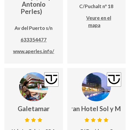
Antonio
C/Puchalt nº 18
Perles)
Veure en el
mapa
Av del Puerto s/n
633354477
www.aperles.info/
Galetamar
Gran Hotel Sol y Mar