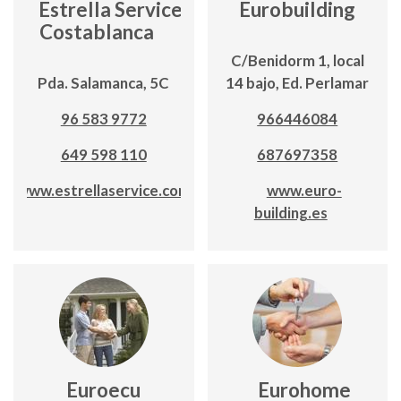
Estrella Service
Eurobuilding
Costablanca
C/Benidorm 1, local
Pda. Salamanca, 5C
14 bajo, Ed. Perlamar
96 583 9772
966446084
649 598 110
687697358
www.estrellaservice.com
www.euro-
building.es
Euroecu
Eurohome