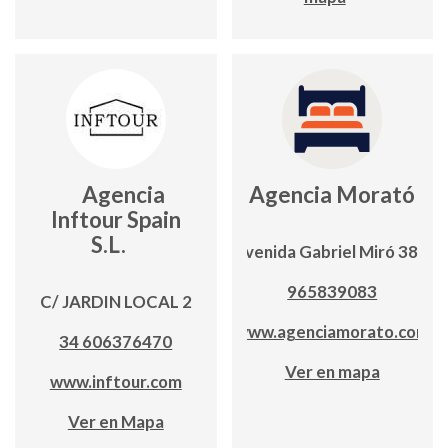
Agencia
Agencia Morató
Inftour Spain
S.L.
Avenida Gabriel Miró 38A
965839083
C/ JARDIN LOCAL 2
www.agenciamorato.com
34 606376470
Ver en mapa
www.inftour.com
Ver en Mapa