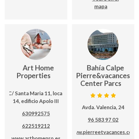
mapa
Art Home
Bahía Calpe
Properties
Pierre&vacances
Center Parcs
C/ Santa Maria 11, local
14, edificio Apolo III
Avda. Valencia, 24
630992575
96 583 97 02
622519212
www.pierreetvacances.com
www.arthomepro.es