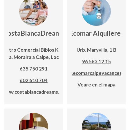
CostaBlancaDreams
Ecomar Alquileres
Centro Comercial Biblos Km 1,
Urb. Maryvilla, 1 B
Ctra. Moraira a Calpe, Local 6
96 583 12 15
635 750 291
www.ecomarcalpevacances.co
602 610 704
Veure en el mapa
www.costablancadreams.eu