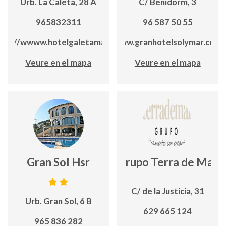
Urb. La Caleta, 28 A
C/ Benidorm, 3
965832311
96 587 50 55
tps://wwww.hotelgaletamar.com
www.granhotelsolymar.com
Veure en el mapa
Veure en el mapa
Gran Sol Hsr
Grupo Terra de Mar
C/ de la Justicia, 31
Urb. Gran Sol, 6 B
629 665 124
965 836 282