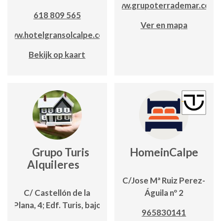
www.grupoterrademar.com
618 809 565
Ver en mapa
www.hotelgransolcalpe.com
Bekijk op kaart
Grupo Turis
HomeinCalpe
Alquileres
C/Jose Mª Ruiz Perez-
C/ Castellón de la
Águila nº 2
Plana, 4; Edf. Turis, bajo
965830141