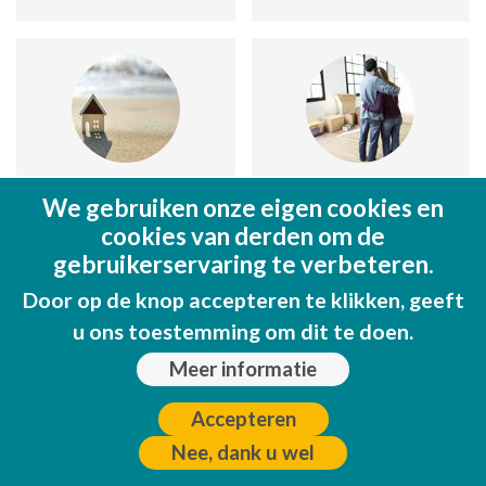
Inmodream Calpe
Inter-
We gebruiken onze eigen cookies en
Villas
cookies van derden om de
C/ Grecia nº 1
gebruikerservaring te verbeteren.
Ctra. Calpe-
965 079 249
Door op de knop accepteren te klikken, geeft
Moraira, km. 1;
u ons toestemming om dit te doen.
Urb. Les
629 889 773
Bassetes, 2 D
Meer informatie
www.inmodreamcalpe.com
96 583 62 28
Accepteren
Bekijk op kaart
www.inter-
Nee, dank u wel
villas.com