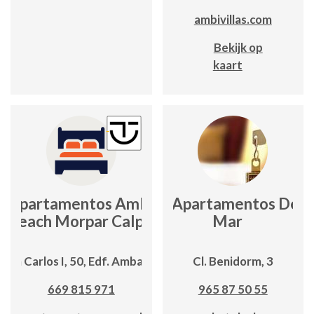
ambivillas.com
Bekijk op
kaart
Apartamentos Ambar
Apartamentos Del
Beach Morpar Calp
Mar
 Juan Carlos I, 50, Edf. Ambar Beach
Cl. Benidorm, 3
669 815 971
965 87 50 55