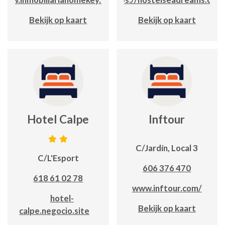
Bekijk op kaart
Bekijk op kaart
Hotel Calpe
Inftour
C/Jardín, Local 3
C/L'Esport
606 376 470
618 61 02 78
www.inftour.com/
hotel-
Bekijk op kaart
calpe.negocio.site