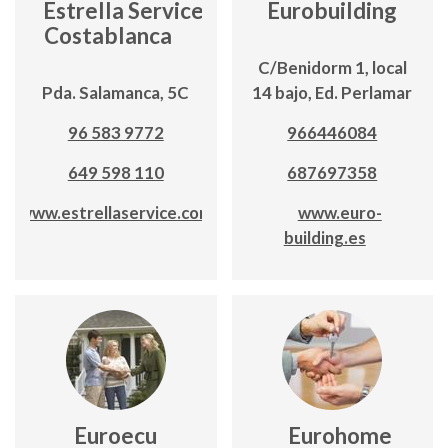
Estrella Service
Eurobuilding
Costablanca
C/Benidorm 1, local
Pda. Salamanca, 5C
14 bajo, Ed. Perlamar
96 583 9772
966446084
649 598 110
687697358
www.estrellaservice.com
www.euro-
building.es
Euroecu
Eurohome