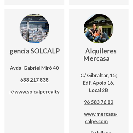
Agencia SOLCALPE
Alquileres
Mercasa
Avda. Gabriel Miró 40
C/ Gibraltar, 15;
638 217 838
Edf. Apolo 16,
Local 2B
ttps://www.solcalperealty.com/
96 583 76 82
www.mercasa-
calpe.com