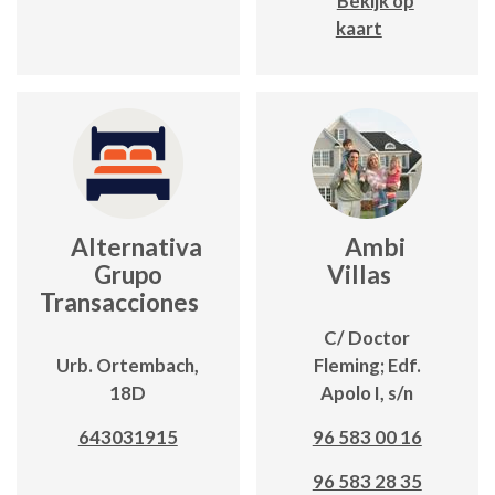
Bekijk op
kaart
Alternativa
Ambi
Grupo
Villas
Transacciones
C/ Doctor
Urb. Ortembach,
Fleming; Edf.
18D
Apolo I, s/n
643031915
96 583 00 16
96 583 28 35