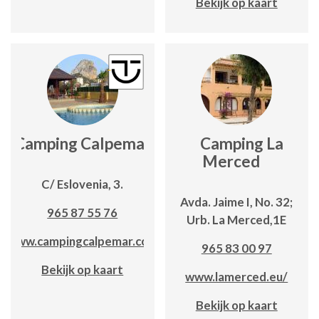
Bekijk op kaart
Camping Calpemar
Camping La
Merced
C/ Eslovenia, 3.
Avda. Jaime I, No. 32;
965 87 55 76
Urb. La Merced,1E
www.campingcalpemar.com
965 83 00 97
Bekijk op kaart
www.lamerced.eu/
Bekijk op kaart