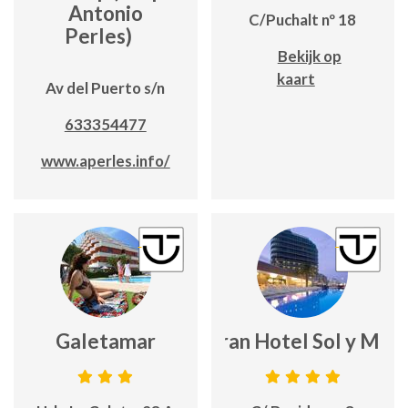
Antonio
C/Puchalt nº 18
Perles)
Bekijk op
kaart
Av del Puerto s/n
633354477
www.aperles.info/
Galetamar
Gran Hotel Sol y Mar