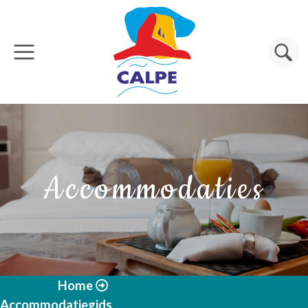
Overslaan en naar de inhoud gaan
Zoeken
Accommodaties
Home
Accommodatiegids