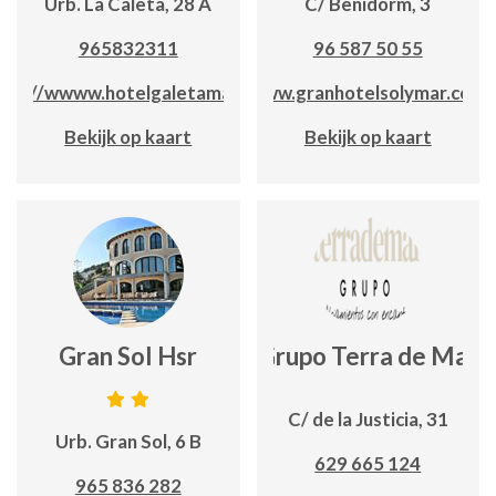
Urb. La Caleta, 28 A
C/ Benidorm, 3
965832311
96 587 50 55
tps://wwww.hotelgaletamar.com
www.granhotelsolymar.com
Bekijk op kaart
Bekijk op kaart
Gran Sol Hsr
Grupo Terra de Mar
C/ de la Justicia, 31
Urb. Gran Sol, 6 B
629 665 124
965 836 282