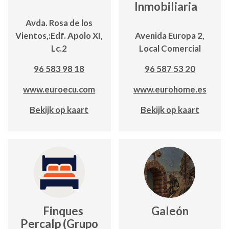
Inmobiliaria
Avda. Rosa de los
Vientos,:Edf. Apolo XI,
Avenida Europa 2,
Lc.2
Local Comercial
96 583 98 18
96 587 53 20
www.euroecu.com
www.eurohome.es
Bekijk op kaart
Bekijk op kaart
Finques
Galeón
Percalp (Grupo