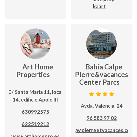
kaart
Art Home
Bahía Calpe
Properties
Pierre&vacances
Center Parcs
C/ Santa Maria 11, local
14, edificio Apolo III
Avda. Valencia, 24
630992575
96 583 97 02
622519212
www.pierreetvacances.com
www.arthomepro.es