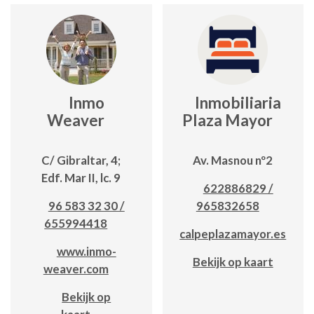
Inmo
Inmobiliaria
Weaver
Plaza Mayor
C/ Gibraltar, 4;
Av. Masnou nº2
Edf. Mar II, lc. 9
622886829 /
96 583 32 30 /
965832658
655994418
calpeplazamayor.es
www.inmo-
Bekijk op kaart
weaver.com
Bekijk op