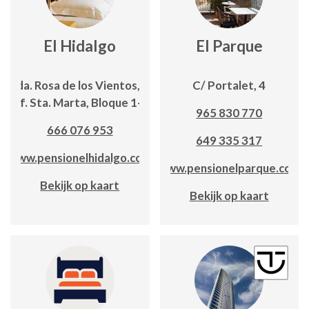
El Hidalgo
El Parque
Avda. Rosa de los Vientos,19;
C/ Portalet, 4
Edf. Sta. Marta, Bloque 1-2º
965 830 770
666 076 953
649 335 317
www.pensionelhidalgo.com
www.pensionelparque.com
Bekijk op kaart
Bekijk op kaart