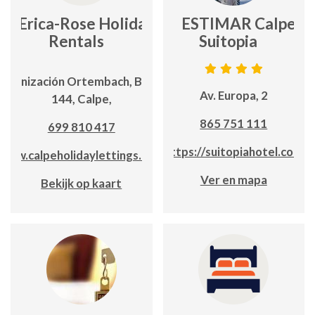
Erica-Rose Holiday
ESTIMAR Calpe
Rentals
Suitopia
Urbanización Ortembach, Buzón
Av. Europa, 2
144, Calpe,
865 751 111
699 810 417
https://suitopiahotel.com
www.calpeholidaylettings.com
Ver en mapa
Bekijk op kaart