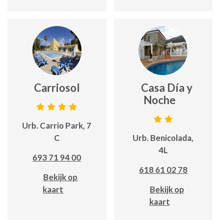
Carriosol
Casa Día y
Noche
Urb. Carrio Park, 7
C
Urb. Benicolada,
4L
693 71 94 00
618 61 02 78
Bekijk op
kaart
Bekijk op
kaart