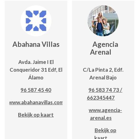
Abahana Villas
Agencia
Arenal
Avda. Jaime I El
Conqueridor 31 Edf, El
C/La Pinta 2, Edf.
Álamo
Arenal Bajo
96 587 45 40
96 583 74 73 /
662345447
www.abahanavillas.com
www.agencia-
Bekijk op kaart
arenal.es
Bekijk op
kaart