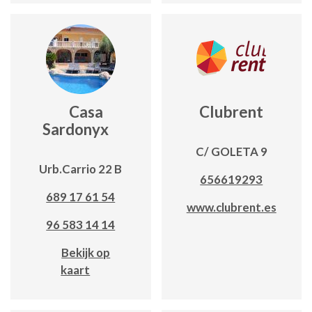
Casa
Clubrent
Sardonyx
C/ GOLETA 9
Urb.Carrio 22 B
656619293
689 17 61 54
www.clubrent.es
96 583 14 14
Bekijk op
kaart