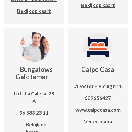
Bekijk op kaart
Bekijk op kaart
Bungalows
Calpe Casa
Galetamar
C/Doctor Fleming nº 13
Urb. La Caleta, 28
609656427
A
www.calpecasa.com
96 583 23 11
Ver en mapa
Bekijk op
kaart