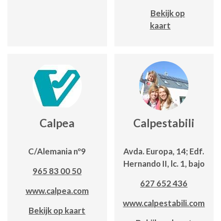
Bekijk op
kaart
Calpea
Calpestabili
C/Alemania nº9
Avda. Europa, 14; Edf.
Hernando II, lc. 1, bajo
965 83 00 50
627 652 436
www.calpea.com
www.calpestabili.com
Bekijk op kaart