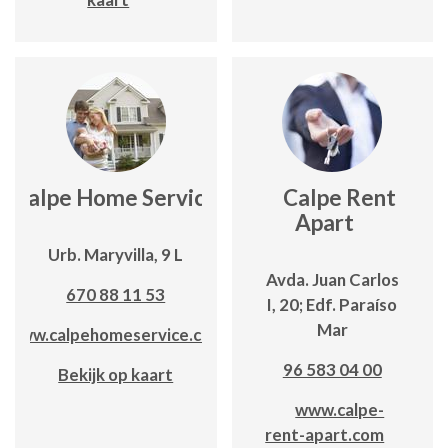
Calpe Home Service
Calpe Rent
Apart
Urb. Maryvilla, 9 L
Avda. Juan Carlos
670 88 11 53
I, 20; Edf. Paraíso
Mar
www.calpehomeservice.com
96 583 04 00
Bekijk op kaart
www.calpe-
rent-apart.com