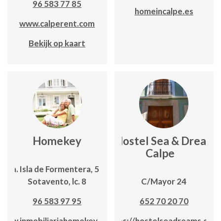
96 583 77 85
homeincalpe.es
www.calperent.com
Bekijk op kaart
Homekey
Hostel Sea & Dreams
Calpe
Avda. Isla de Formentera, 5; Edf.
Sotavento, lc. 8
C/Mayor 24
96 583 97 95
652 70 20 70
www.inmobiliariahomekey.com
https://hostelseadreams.com