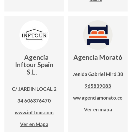
Agencia
Agencia Morató
Inftour Spain
S.L.
Avenida Gabriel Miró 38A
965839083
C/ JARDIN LOCAL 2
www.agenciamorato.com
34 606376470
Ver en mapa
www.inftour.com
Ver en Mapa