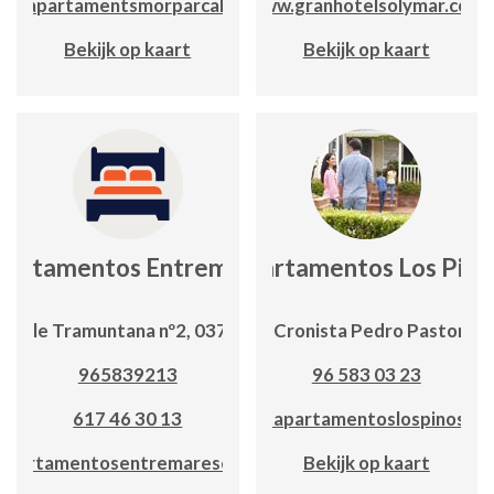
ww.apartamentsmorparcalp.com
www.granhotelsolymar.com
Bekijk op kaart
Bekijk op kaart
partamentos Entremares
Apartamentos Los Pino
Calle Tramuntana nº2, 03710
C/ Cronista Pedro Pastor, 5
965839213
96 583 03 23
617 46 30 13
www.apartamentoslospinos.c
apartamentosentremarescalpe.com
Bekijk op kaart