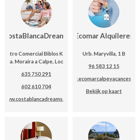
CostaBlancaDreams
Ecomar Alquileres
Centro Comercial Biblos Km 1,
Urb. Maryvilla, 1 B
Ctra. Moraira a Calpe, Local 6
96 583 12 15
635 750 291
www.ecomarcalpevacances.co
602 610 704
Bekijk op kaart
www.costablancadreams.eu