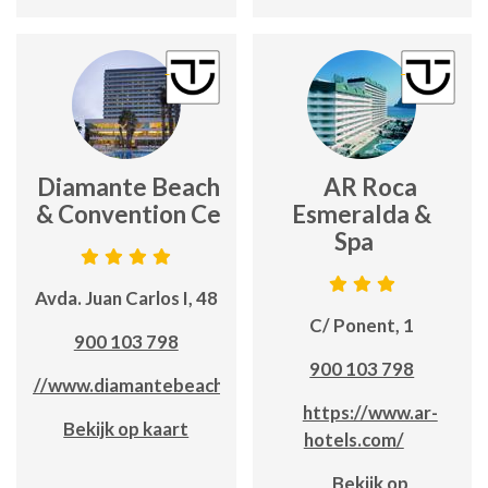
Ar Diamante Beach Spa
AR Roca
tel & Convention Centre
Esmeralda &
Spa
Avda. Juan Carlos I, 48
C/ Ponent, 1
900 103 798
900 103 798
ttps://www.diamantebeach.com/
https://www.ar-
Bekijk op kaart
hotels.com/
Bekijk op