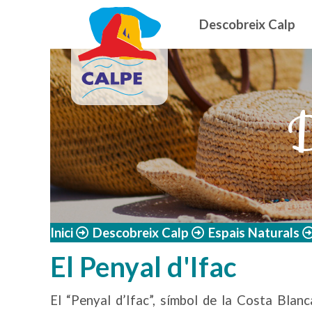
Navegació
Vés al contingut
Descobreix Calp
D
Inici
Descobreix Calp
Espais Naturals
El Penyal d'Ifac
El “Penyal d’Ifac”, símbol de la Costa Blan