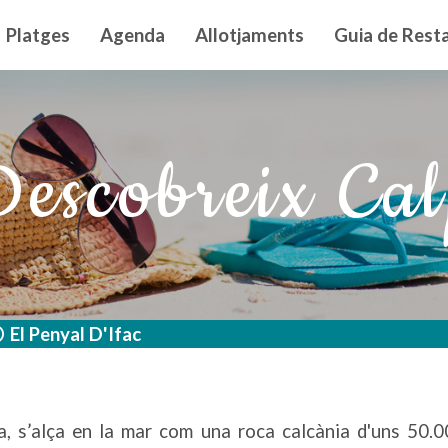
n principal
Platges
Agenda
Allotjaments
Guia de Resta
escobreix Ca
El Penyal D'Ifac
ca, s’alça en la mar com una roca calcània d'uns 50