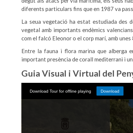
degut als atacs per via marítima, els seus hab
diferents particulars fins que en 1987 va pass
La seua vegetació ha estat estudiada des d
vegetal amb importants endèmics valencians c
com el falcó Eleonor o el corp marí, amb unes 8
Entre la fauna i flora marina que alberga e
important presència de corall mediterrani i u
Guia Visual i Virtual del Pen