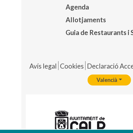
Agenda
Mapa
Allotjaments
Guia de Restaurants i 
Pie 
Avís legal
Cookies
Declaració Acces
Valencià