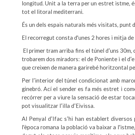
longitud. Unit a la terra per un estret istme, 
tot el litoral mediterrani.
És un dels espais naturals més visitats
El recorregut consta d'unes 2 hores i mitja d
El primer tram arriba fins el túnel d’uns 30m,
trobarem dos miradors: el de Poniente i el d’el
que creixen de manera garirebé horitzontal per
Per l’interior del túnel condicionat amb marom
ginebró. Ací el sender es fa més estret i com
recórrer per a viure la sensació de estar toca
pot visualitzar l’illa d’Eivissa.
Al Penyal d’Ifac s’hi han establert diversos
l'època romana la població va baixar a l'istme,