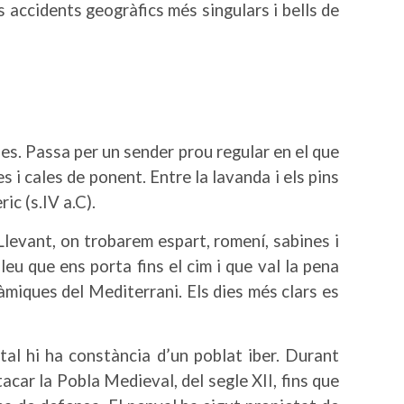
ls accidents geogràfics més singulars i bells de
i senderistes.
ades. Passa per un sender prou regular en el que
 i cales de ponent. Entre la lavanda i els pins
ic (s.IV a.C).
 Llevant, on trobarem espart, romení, sabines i
eu que ens porta fins el cim i que val la pena
ràmiques del Mediterrani. Els dies més clars es
tal hi ha constància d’un poblat iber. Durant
tacar la Pobla Medieval, del segle XII, fins que