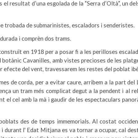
és el resultat d’una esgolada de la “Serra d’Oltà”, un de
, punt de trobada de submarinistes, escaladors 
e durada i comprèn dos trams.
 construït en 1918 per a posar fi a les perilloses escal
 botànic Cavanilles, amb vistes precioses de les platges
 efecte del vent, travessarem les restes del poblat ibèr
es de corda, per a evitar caure, arribem a la part del
ença un tram més complicat degut a la pendent i al rell
nt el cel amb la mà i gaudir de les espectaculars pano
 poblats des de temps immemorials. Al costat occiden
 i durant l' Edat Mitjana es va tornar a ocupar, cal des