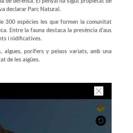
ema de defensa. El penyal ha sigut propietat de
 va declarar Parc Natural.
de 300 espècies les que formen la comunitat
ca. Entre la fauna destaca la presència d’aus
s i nidificatives.
, algues, porífers y peixos variats, amb una
at de les aigües.