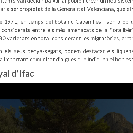
itants van decidir baixar al poble i crear un nou sist
ar a ser propietat de la Generalitat Valenciana, que el
e 1971, en temps del botànic Cavanilles i són prop 
onsiderats entre els més amenaçats de la flora ibèri
0 varietats en total considerant les migratòries, errant
n els seus penya-segats, podem destacar els líquens
na important comunitat d’algues que indiquen el bon est
yal d'Ifac